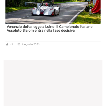
zio detta legge a Luino, il Campionato Italiano
Presentaz
uto Slalom entra nella fase decisiva
4 Agosto 2026
niki
3