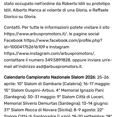
stato occupato nell’ordine da Roberto Idili su prototipo
Idili, Alberto Manca al volante di una Gloria, e Raffaele
Giorico su Gloria.
Contatti. Per tutte le informazioni potete visitare il sito
https://www.arbuspromotors.it/, le pagine social
Facebook https://www.facebook.com/profile.php?
id=100041752616109 e Instagram
https://www.instagram.com/arbuspromotors/,
contattare il numero 349.5891828, oppure inviare un’e-
mail all’indirizzo asd@arbuspromotors.it.
Calendario Campionato Nazionale Slalom 2026
: 25-26
aprile: 10° Slalom di Gambarie (Calabria); 16-17 maggio:
15° Slalom Guspini-Arbus, 4° Memorial Ignazio Pani
(Sardegna); 30-31 maggio: 9° Slalom Città di Loceri,
Memorial Silverio Demurtas (Sardegna); 13-14 giugno:
31° Slalom Rocca di Novara (Sicilia); 8-9 agosto: 22°
Slalom Città di Santopadre (Lazio); 19-20 settembre: 18°