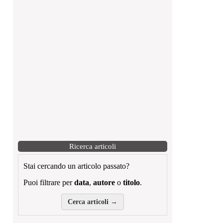
Ricerca articoli
Stai cercando un articolo passato?
Puoi filtrare per
data
,
autore
o
titolo
.
Cerca articoli →