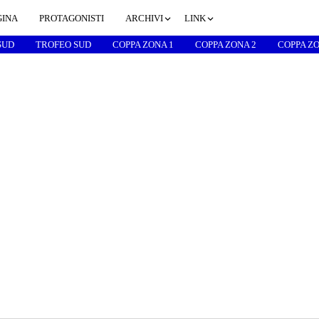
GINA
PROTAGONISTI
ARCHIVI
LINK
SUD
TROFEO SUD
COPPA ZONA 1
COPPA ZONA 2
COPPA ZO