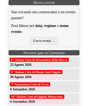
Ricerca eventi
Stai cercando una cronoscalata o un evento
passato?
Puoi filtrare per
data
,
regione
o
nome
evento
.
Cerca eventi →
Prossime gare in Calendario
6° Slalom Città di Alessandria della Rocca
23 Agosto 2026
6° Slalom Città di Monte Sant’Angelo
30 Agosto 2026
5° Autoslalom Città di Ucria
6 Settembre 2026
10° Slalom Città di Oppido Mamertina
6 Settembre 2026