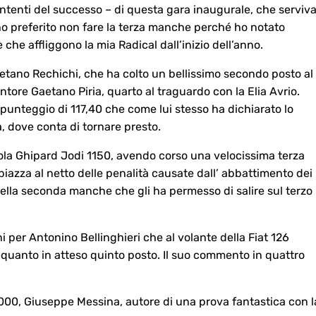
ontenti del successo – di questa gara inaugurale, che serviv
 ho preferito non fare la terza manche perché ho notato
che affliggono la mia Radical dall’inizio dell’anno.
aetano Rechichi, che ha colto un bellissimo secondo posto al
ntore Gaetano Piria, quarto al traguardo con la Elia Avrio.
punteggio di 117,40 che come lui stesso ha dichiarato lo
a, dove conta di tornare presto.
ccola Ghipard Jodi 1150, avendo corso una velocissima terza
azza al netto delle penalità causate dall’ abbattimento dei
della seconda manche che gli ha permesso di salire sul terzo
 per Antonino Bellinghieri che al volante della Fiat 126
 quanto in atteso quinto posto. Il suo commento in quattro
 2000, Giuseppe Messina, autore di una prova fantastica con l