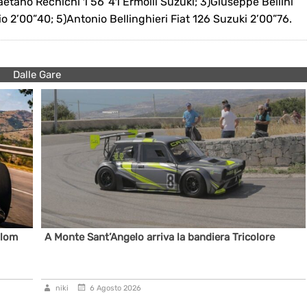
Gaetano Rechichi 1’56”41 Ermolli Suzuki; 3)Giuseppe Bellini
io 2’00”40; 5)Antonio Bellinghieri Fiat 126 Suzuki 2’00”76.
Dalle Gare
alom
A Monte Sant’Angelo arriva la bandiera Tricolore
niki
6 Agosto 2026