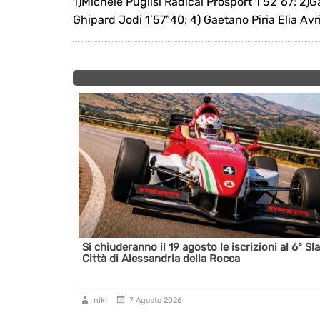
1)Michele Puglisi Radical Prosport 1’52”67; 2)
Ghipard Jodi 1’57”40; 4) Gaetano Piria Elia Avr
a da battere
Si chiuderanno il 19 agosto le iscrizioni al 6° Sl
Città di Alessandria della Rocca
niki
7 Agosto 2026