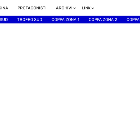
GINA
PROTAGONISTI
ARCHIVI
LINK
 SUD
TROFEO SUD
COPPA ZONA 1
COPPA ZONA 2
COPPA