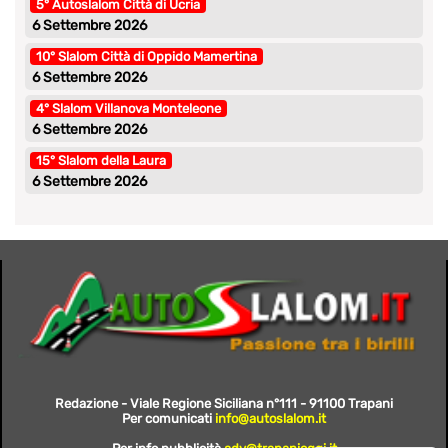
5° Autoslalom Città di Ucria
6 Settembre 2026
10° Slalom Città di Oppido Mamertina
6 Settembre 2026
4° Slalom Villanova Monteleone
6 Settembre 2026
15° Slalom della Laura
6 Settembre 2026
Redazione - Viale Regione Siciliana n°111 - 91100 Trapani
Per comunicati
info@autoslalom.it