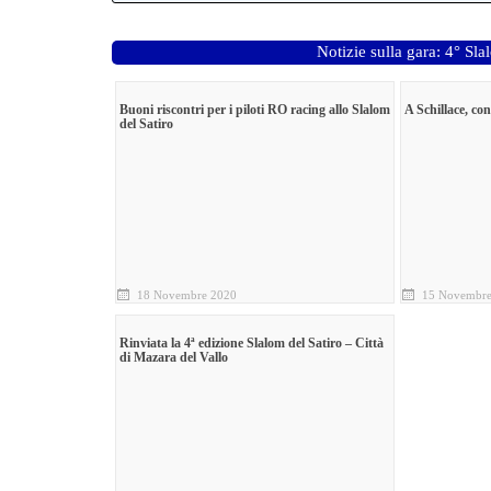
Notizie sulla gara: 4° Sla
Buoni riscontri per i piloti RO racing allo Slalom
A Schillace, con
del Satiro
18 Novembre 2020
15 Novembre
Rinviata la 4ª edizione Slalom del Satiro – Città
di Mazara del Vallo