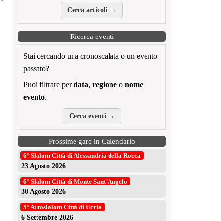
Cerca articoli →
Ricerca eventi
Stai cercando una cronoscalata o un evento
passato?
Puoi filtrare per
data
,
regione
o
nome
evento
.
Cerca eventi →
Prossime gare in Calendario
6° Slalom Città di Alessandria della Rocca
23 Agosto 2026
6° Slalom Città di Monte Sant’Angelo
30 Agosto 2026
5° Autoslalom Città di Ucria
6 Settembre 2026