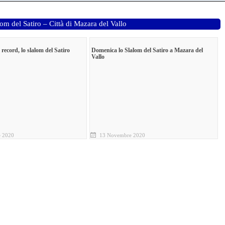
lom del Satiro – Città di Mazara del Vallo
 record, lo slalom del Satiro
Domenica lo Slalom del Satiro a Mazara del
Vallo
 2020
13 Novembre 2020