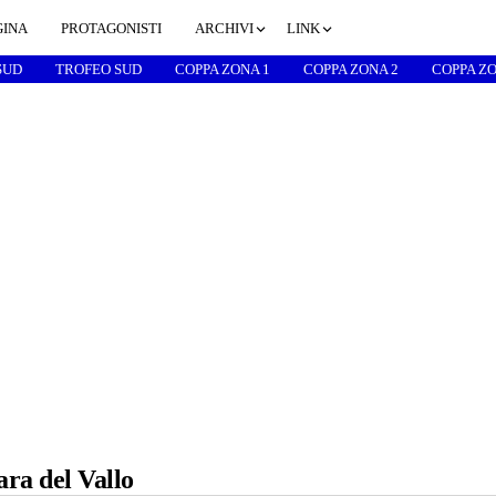
GINA
PROTAGONISTI
ARCHIVI
LINK
SUD
TROFEO SUD
COPPA ZONA 1
COPPA ZONA 2
COPPA ZO
ara del Vallo