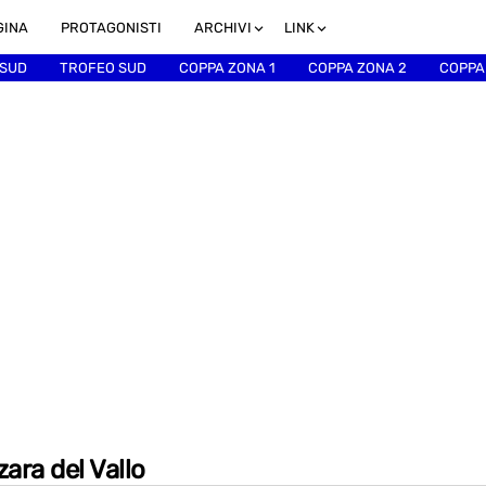
GINA
PROTAGONISTI
ARCHIVI
LINK
 SUD
TROFEO SUD
COPPA ZONA 1
COPPA ZONA 2
COPPA
zara del Vallo