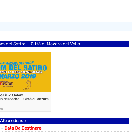
lom del Satiro – Città di Mazara del Vallo
er il 3° Slalom
o del Satiro – Città di Mazara
019
Altre edizioni
-
Data Da Destinare