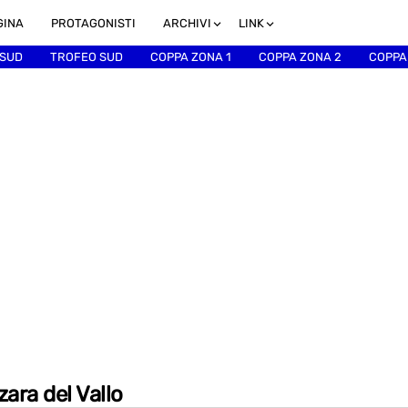
GINA
PROTAGONISTI
ARCHIVI
LINK
 SUD
TROFEO SUD
COPPA ZONA 1
COPPA ZONA 2
COPPA
zara del Vallo