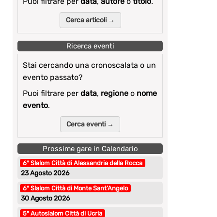
Puoi filtrare per
data
,
autore
o
titolo
.
Cerca articoli →
Ricerca eventi
Stai cercando una cronoscalata o un
evento passato?
Puoi filtrare per
data
,
regione
o
nome
evento
.
Cerca eventi →
Prossime gare in Calendario
6° Slalom Città di Alessandria della Rocca
23 Agosto 2026
6° Slalom Città di Monte Sant’Angelo
30 Agosto 2026
5° Autoslalom Città di Ucria