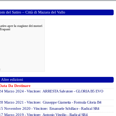
lom del Satiro – Città di Mazara del Vallo
atiro apre la stagione dei motori
 Trapani
2
Altre edizioni
Data Da Destinare
24 Marzo 2024
- Vincitore: ARRESTA Salvatore - GLORIA B5 EVO
28 Marzo 2021
- Vincitore: Giuseppe Giametta - Formula Gloria B4
15 Novembre 2020
- Vincitore: Emanuele Schillace - Radical SR4
17 Marzo 2019
- Vincitore: Antonio Virgilio - Radical SR4