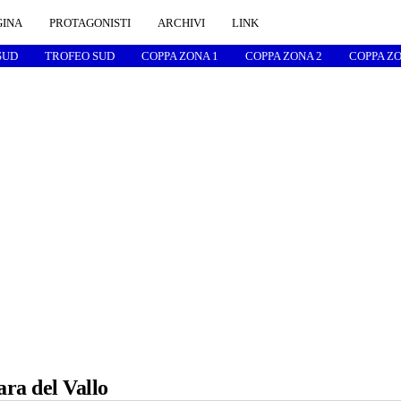
GINA
PROTAGONISTI
ARCHIVI
LINK
SUD
TROFEO SUD
COPPA ZONA 1
COPPA ZONA 2
COPPA ZO
ara del Vallo