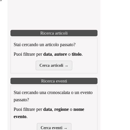
Ricerca articoli
Stai cercando un articolo passato?
Puoi filtrare per
data
,
autore
o
titolo
.
Cerca articoli →
Ricerca eventi
Stai cercando una cronoscalata o un evento
passato?
Puoi filtrare per
data
,
regione
o
nome
evento
.
Cerca eventi →