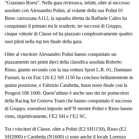
“Graziano Borra”. Nella gara rivierasca, infatti, oltre al successo
assoluto con Alessandro Polini, al volante della sua Polini 01
Bmw carrozzata A112, la squadra diretta da Raffaele Caliro ha
conquistato il primato tra le scuderie, tre successi di Gruppo,
cinque vittorie di Classe ed ha piazzato complessivamente quattro
suoi piloti nella top ten finale della gara.
Oltre al vincitore Alessandro Polini hanno conquistato un
piazzamento nei primi dieci della classifica assoluta Roberto
Risso, giunto secondo con la sua vettura Sport L.R. 01, Damiano
Furnari, la cui Fiat 126 E2 SH 1150 ha concluso brillantemente in
quinta posizione, e Fabrizio Carabetta, buon nono finale con la
Peugeot 106 1600. Quest’ultimo è anche uno dei tre portacolori
della Racing for Genova Team che hanno conquistato il successo
di Gruppo, essendosi imposto nell’N mentre Polini e Risso hanno
vinto, rispettivamente, l’E2 SH e l’E2 SC.
Tra i vincitori di Classe, oltre a Polini (E2 SH1150), Risso (E2
SH2000) e Carabetta (N1600) ci sono anche il locale Lorenzo