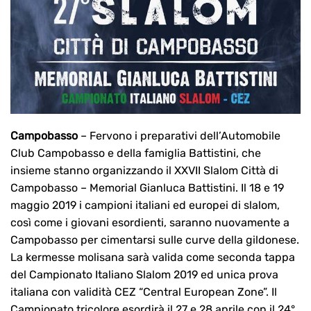
Campobasso
– Fervono i preparativi dell’Automobile
Club Campobasso e della famiglia Battistini, che
insieme stanno organizzando il XXVII Slalom Città di
Campobasso – Memorial Gianluca Battistini. Il 18 e 19
maggio 2019 i campioni italiani ed europei di slalom,
così come i giovani esordienti, saranno nuovamente a
Campobasso per cimentarsi sulle curve della gildonese.
La kermesse molisana sarà valida come seconda tappa
del Campionato Italiano Slalom 2019 ed unica prova
italiana con validità CEZ “Central European Zone”. Il
Campionato tricolore esordirà il 27 e 28 aprile con il 24°