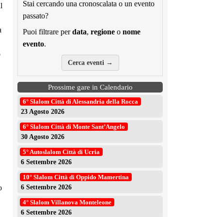
Stai cercando una cronoscalata o un evento
l
passato?
a
Puoi filtrare per
data
,
regione
o
nome
evento
.
o
Cerca eventi →
Prossime gare in Calendario
6° Slalom Città di Alessandria della Rocca
23 Agosto 2026
6° Slalom Città di Monte Sant’Angelo
30 Agosto 2026
5° Autoslalom Città di Ucria
6 Settembre 2026
10° Slalom Città di Oppido Mamertina
o
6 Settembre 2026
4° Slalom Villanova Monteleone
6 Settembre 2026