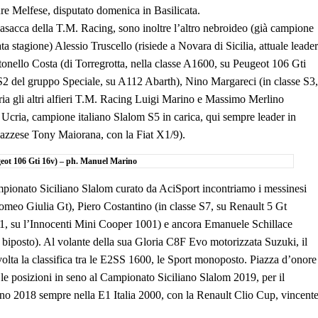
re Melfese, disputato domenica in Basilicata.
casacca della T.M. Racing, sono inoltre l’altro nebroideo (già campione
a stagione) Alessio Truscello (risiede a Novara di Sicilia, attuale leader
onello Costa (di Torregrotta, nella classe A1600, su Peugeot 106 Gti
e S2 del gruppo Speciale, su A112 Abarth), Nino Margareci (in classe S3,
ria gli altri alfieri T.M. Racing Luigi Marino e Massimo Merlino
Ucria, campione italiano Slalom S5 in carica, qui sempre leader in
ilazzese Tony Maiorana, con la Fiat X1/9).
eot 106 Gti 16v) – ph. Manuel Marino
ampionato Siciliano Slalom curato da AciSport incontriamo i messinesi
omeo Giulia Gt), Piero Costantino (in classe S7, su Renault 5 Gt
e P1, su l’Innocenti Mini Cooper 1001) e ancora Emanuele Schillace
 biposto). Al volante della sua Gloria C8F Evo motorizzata Suzuki, il
olta la classifica tra le E2SS 1600, le Sport monoposto. Piazza d’onore
le posizioni in seno al Campionato Siciliano Slalom 2019, per il
no 2018 sempre nella E1 Italia 2000, con la Renault Clio Cup, vincent