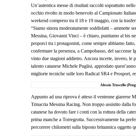
Un’autentica messe di risultati raccolti soprattutto nel
occhio rivolto in modo benevolo al Campionato Italiano
weekend compreso tra il 18 e 19 maggio, con la trasfe
“Siamo sinora moderatamente soddisfatti – ammette senz
Messina, Giovanni Vinci – è chiaro, puntiamo al bis ne
proporci tra i protagonisti, come sempre abbiamo fatto, 
confermare la presenza, a Campobasso, del saccense Ign
vinto due stagioni addietro. Ancora incerte, invero, le 
talento catanese Michele Puglisi, approdato quest’anno n
migliorie tecniche sulle loro Radical SR4 e Prosport, re
Alessio Truscello (Peu
Appunto ad una riprova è atteso il ventenne giarrese Mi
Trinacria Messina Racing. Non troppo assistito dalla fort
catanese ha dovuto fare i conti con la rottura della cate
prima manche a Torregrotta. Successivamente ha preferit
percorrere chilometri sulla biposto britannica oggetto q