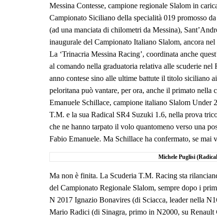
Messina Contesse, campione regionale Slalom in carica, oc
Campionato Siciliano della specialità 019 promosso da Ac
(ad una manciata di chilometri da Messina), Sant’Andr
inaugurale del Campionato Italiano Slalom, ancora nel
La ‘Trinacria Messina Racing’, coordinata anche quest
al comando nella graduatoria relativa alle scuderie nel
anno contese sino alle ultime battute il titolo sicilian
peloritana può vantare, per ora, anche il primato nella c
Emanuele Schillace, campione italiano Slalom Under 23 
T.M. e la sua Radical SR4 Suzuki 1.6, nella prova tricol
che ne hanno tarpato il volo quantomeno verso una possi
Fabio Emanuele. Ma Schillace ha confermato, se mai ve
Michele Puglisi (Radica
Ma non è finita. La Scuderia T.M. Racing sta rilanciando t
del Campionato Regionale Slalom, sempre dopo i primi t
N 2017 Ignazio Bonavires (di Sciacca, leader nella N1
Mario Radici (di Sinagra, primo in N2000, su Renault C