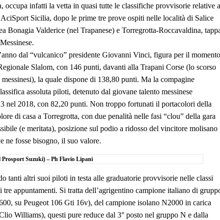
cupa infatti la vetta in quasi tutte le classifiche provvisorie relative a
iSport Sicilia, dopo le prime tre prove ospiti nelle località di Salice
ea Bonagia Valderice (nel Trapanese) e Torregrotta-Roccavaldina, tapp
 Messinese.
’anno dal “vulcanico” presidente Giovanni Vinci, figura per il moment
 Regionale Slalom, con 146 punti, davanti alla Trapani Corse (lo scorso
o ai messinesi), la quale dispone di 138,80 punti. Ma la compagine
lassifica assoluta piloti, detenuto dal giovane talento messinese
nel 2018, con 82,20 punti. Non troppo fortunati il portacolori della
ore di casa a Torregrotta, con due penalità nelle fasi “clou” della gara
bile (e meritata), posizione sul podio a ridosso del vincitore molisano
 ne fosse bisogno, il suo valore.
l Prosport Suzuki) – Ph Flavio Lipani
anti altri suoi piloti in testa alle graduatorie provvisorie nelle classi
re appuntamenti. Si tratta dell’agrigentino campione italiano di grupp
600, su Peugeot 106 Gti 16v), del campione isolano N2000 in carica
lio Williams), questi pure reduce dal 3° posto nel gruppo N e dalla