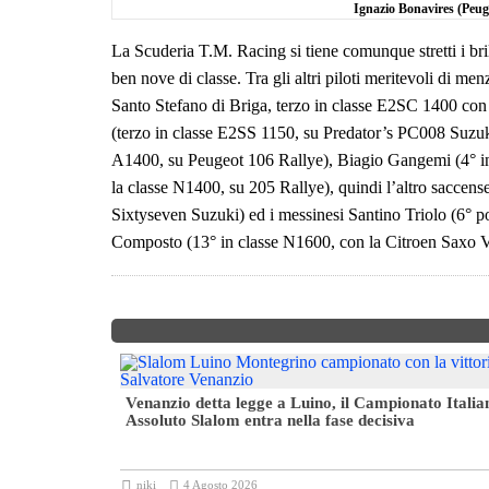
Ignazio Bonavires (Peug
La Scuderia T.M. Racing si tiene comunque stretti i brilla
ben nove di classe. Tra gli altri piloti meritevoli di me
Santo Stefano di Briga, terzo in classe E2SC 1400 con
(terzo in classe E2SS 1150, su Predator’s PC008 Suzuki),
A1400, su Peugeot 106 Rallye), Biagio Gangemi (4° in
la classe N1400, su 205 Rallye), quindi l’altro saccens
Sixtyseven Suzuki) ed i messinesi Santino Triolo (6° 
Composto (13° in classe N1600, con la Citroen Saxo Vts)
oppa 4ª zona
Venanzio detta legge a Luino, il Campionato Italia
Assoluto Slalom entra nella fase decisiva
niki
4 Agosto 2026