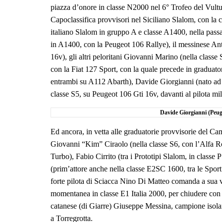
piazza d’onore in classe N2000 nel 6° Trofeo del Vultu
Capoclassifica provvisori nel Siciliano Slalom, con la 
italiano Slalom in gruppo A e classe A1400, nella passat
in A1400, con la Peugeot 106 Rallye), il messinese Ant
16v), gli altri peloritani Giovanni Marino (nella class
con la Fiat 127 Sport, con la quale precede in graduato
entrambi su A112 Abarth), Davide Giorgianni (nato ad 
classe S5, su Peugeot 106 Gti 16v, davanti al pilota m
Davide Giorgianni (Peug
Ed ancora, in vetta alle graduatorie provvisorie del C
Giovanni “Kim” Ciraolo (nella classe S6, con l’Alfa R
Turbo), Fabio Cirrito (tra i Prototipi Slalom, in class
(prim’attore anche nella classe E2SC 1600, tra le Sport
forte pilota di Sciacca Nino Di Matteo comanda a sua v
momentanea in classe E1 Italia 2000, per chiudere con 
catanese (di Giarre) Giuseppe Messina, campione isola
a Torregrotta.