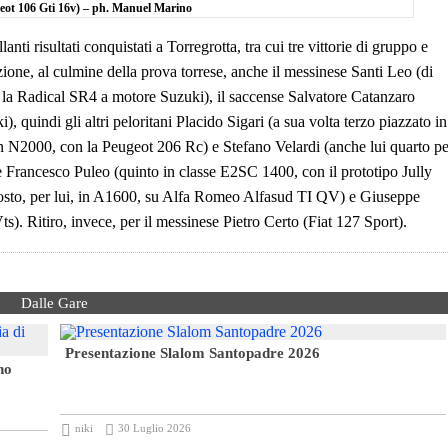
eot 106 Gti 16v) – ph. Manuel Marino
nti risultati conquistati a Torregrotta, tra cui tre vittorie di gruppo e
nzione, al culmine della prova torrese, anche il messinese Santi Leo (di
 la Radical SR4 a motore Suzuki), il saccense Salvatore Catanzaro
 quindi gli altri peloritani Placido Sigari (a sua volta terzo piazzato in
 N2000, con la Peugeot 206 Rc) e Stefano Velardi (anche lui quarto pe
e Francesco Puleo (quinto in classe E2SC 1400, con il prototipo Jully
posto, per lui, in A1600, su Alfa Romeo Alfasud TI QV) e Giuseppe
. Ritiro, invece, per il messinese Pietro Certo (Fiat 127 Sport).
Dalle Gare
Presentazione Slalom Santopadre 2026
no
niki
30 Luglio 2026