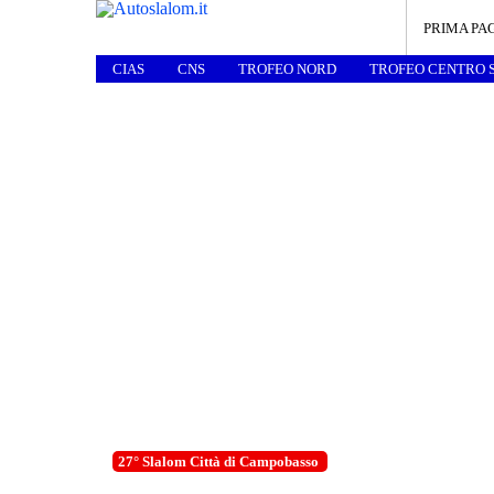
PRIMA PA
CIAS
CNS
TROFEO NORD
TROFEO CENTRO 
27° Slalom Città di Campobasso