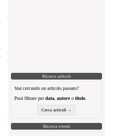
Ricerca articoli
Stai cercando un articolo passato?
Puoi filtrare per
data
,
autore
o
titolo
.
Cerca articoli →
Ricerca eventi