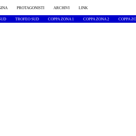
GINA
PROTAGONISTI
ARCHIVI
LINK
SUD
TROFEO SUD
COPPA ZONA 1
COPPA ZONA 2
COPPA ZO