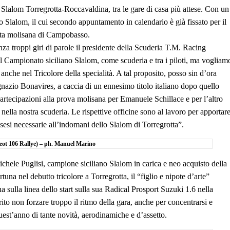
lo Slalom Torregrotta-Roccavaldina, tra le gare di casa più attese. Con un
 Slalom, il cui secondo appuntamento in calendario è già fissato per il
rta molisana di Campobasso.
a troppi giri di parole il presidente della Scuderia T.M. Racing
l Campionato siciliano Slalom, come scuderia e tra i piloti, ma vogliam
anche nel Tricolore della specialità. A tal proposito, posso sin d’ora
azio Bonavires, a caccia di un ennesimo titolo italiano dopo quello
partecipazioni alla prova molisana per Emanuele Schillace e per l’altro
ella nostra scuderia. Le rispettive officine sono al lavoro per apportar
sesi necessarie all’indomani dello Slalom di Torregrotta”.
geot 106 Rallye) – ph. Manuel Marino
chele Puglisi, campione siciliano Slalom in carica e neo acquisto della
una nel debutto tricolore a Torregrotta, il “figlio e nipote d’arte”
na sulla linea dello start sulla sua Radical Prosport Suzuki 1.6 nella
o non forzare troppo il ritmo della gara, anche per concentrarsi e
uest’anno di tante novità, aerodinamiche e d’assetto.