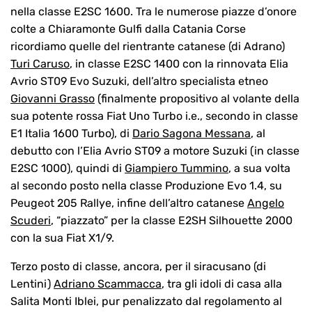
nella classe E2SC 1600. Tra le numerose piazze d’onore
colte a Chiaramonte Gulfi dalla Catania Corse
ricordiamo quelle del rientrante catanese (di Adrano)
Turi Caruso
, in classe E2SC 1400 con la rinnovata Elia
Avrio ST09 Evo Suzuki, dell’altro specialista etneo
Giovanni Grasso
(finalmente propositivo al volante della
sua potente rossa Fiat Uno Turbo i.e., secondo in classe
E1 Italia 1600 Turbo), di
Dario Sagona Messana
, al
debutto con l’Elia Avrio ST09 a motore Suzuki (in classe
E2SC 1000), quindi di
Giampiero Tummino
, a sua volta
al secondo posto nella classe Produzione Evo 1.4, su
Peugeot 205 Rallye, infine dell’altro catanese
Angelo
Scuderi
, “piazzato” per la classe E2SH Silhouette 2000
con la sua Fiat X1/9.
Terzo posto di classe, ancora, per il siracusano (di
Lentini)
Adriano Scammacca
, tra gli idoli di casa alla
Salita Monti Iblei, pur penalizzato dal regolamento al