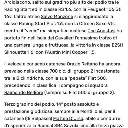
Arcidiacono
, salito sul gradino più alto del podio tra le
Racing Start ed in classe RS 1.6, con la Peugeot 106 Gti
16v. L’altro etneo
Salvo Monzone
si è aggiudicato la
classe Racing Start Plus 1.6, con la Citroen Saxo Vts,
mentre il “vecio” ma simpatico maltese
Joe Anastasi
ha
portato fin nell’Isola dei Cavalieri l’ennesimo trofeo di
una carriera lunga e fruttuosa, la vittoria in classe E2SH
Silhouette 1.6, con l’Austin Mini Cooper 1.5.
Il veloce e coriaceo catanese
Orazio Reitano
ha ancora
prevalso nella classe 700 c.c. di gruppo 2 incastonata
tra le Bicilindriche, con la sua “pepata” Fiat 500,
precedendo in classifica il compagno di squadra
Raimondo Belfiore
(sempre su Fiat 500 di gruppo 2).
Terzo gradino del podio, 14° posto assoluto e
prestazione giudiziosa, sempre alla Monti Iblei, per il
catanese (di Belpasso)
Matteo D’Urso
, abile a condurre
d’esperienza la Radical SR4 Suzuki sino alla terza piazza