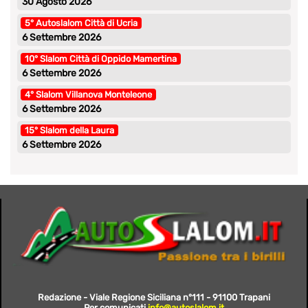
30 Agosto 2026
5° Autoslalom Città di Ucria
6 Settembre 2026
10° Slalom Città di Oppido Mamertina
6 Settembre 2026
4° Slalom Villanova Monteleone
6 Settembre 2026
15° Slalom della Laura
6 Settembre 2026
Redazione - Viale Regione Siciliana n°111 - 91100 Trapani
Per comunicati
info@autoslalom.it