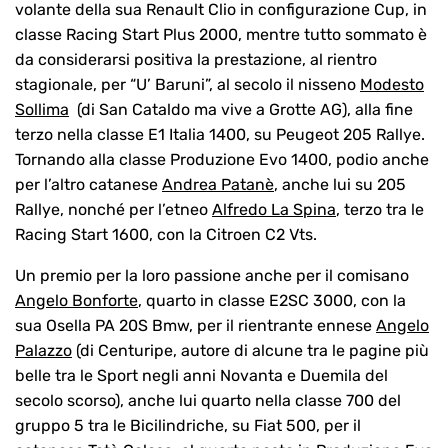
volante della sua Renault Clio in configurazione Cup, in
classe Racing Start Plus 2000, mentre tutto sommato è
da considerarsi positiva la prestazione, al rientro
stagionale, per “U’ Baruni”, al secolo il nisseno
Modesto
Sollima
(di San Cataldo ma vive a Grotte AG), alla fine
terzo nella classe E1 Italia 1400, su Peugeot 205 Rallye.
Tornando alla classe Produzione Evo 1400, podio anche
per l’altro catanese
Andrea Patanè
, anche lui su 205
Rallye, nonché per l’etneo
Alfredo La Spina
, terzo tra le
Racing Start 1600, con la Citroen C2 Vts.
Un premio per la loro passione anche per il comisano
Angelo Bonforte
, quarto in classe E2SC 3000, con la
sua Osella PA 20S Bmw, per il rientrante ennese
Angelo
Palazzo
(di Centuripe, autore di alcune tra le pagine più
belle tra le Sport negli anni Novanta e Duemila del
secolo scorso), anche lui quarto nella classe 700 del
gruppo 5 tra le Bicilindriche, su Fiat 500, per il