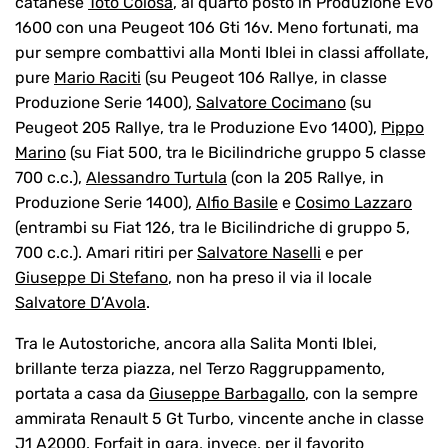
catanese
Totò Colosa
, al quarto posto in Produzione Evo
1600 con una Peugeot 106 Gti 16v. Meno fortunati, ma
pur sempre combattivi alla Monti Iblei in classi affollate,
pure
Mario Raciti
(su Peugeot 106 Rallye, in classe
Produzione Serie 1400),
Salvatore Cocimano
(su
Peugeot 205 Rallye, tra le Produzione Evo 1400),
Pippo
Marino
(su Fiat 500, tra le Bicilindriche gruppo 5 classe
700 c.c.),
Alessandro Turtula
(con la 205 Rallye, in
Produzione Serie 1400),
Alfio Basile
e
Cosimo Lazzaro
(entrambi su Fiat 126, tra le Bicilindriche di gruppo 5,
700 c.c.). Amari ritiri per
Salvatore Naselli
e per
Giuseppe Di Stefano
, non ha preso il via il locale
Salvatore D’Avola
.
Tra le Autostoriche, ancora alla Salita Monti Iblei,
brillante terza piazza, nel Terzo Raggruppamento,
portata a casa da
Giuseppe Barbagallo
, con la sempre
ammirata Renault 5 Gt Turbo, vincente anche in classe
J1 A2000. Forfait in gara, invece, per il favorito