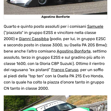
Agostino Bonforte
Quarto e quinto posto assoluti per i comisani
Samuele
(“piazzato” in gruppo E2SS e vincitore nella classe
2000) e
Gianni Cassibba
(podio, per lui, in gruppo E2SC
e secondo posto in classe 3000, su Osella PA 20S Bmw);
bene anche l’altro comisano
Agostino Bonforte
, settimo
assoluto, terzo in gruppo E2SS e sul gradino più alto in
classe 1600, con la Gloria C8P Suzuki). Ottimo il rientro
del ragusano “ex pistard”
Franco Caruso
, per un soffio
ai piedi della “top ten” con la Osella PA 21S Evo Honda,
con la quale ha colto la piazza d’onore tanto in gruppo
CN tanto in classe 2000.