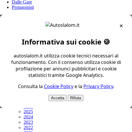
Dalle Gare
Protagonisti
×
CIAS
CNS
Trofeo Nord
Informativa sui cookie 🍪
Trofeo Centro Sud
Trofeo Sud
Coppa Zona 1
autoslalom.it utilizza cookie tecnici necessari al
Coppa Zona 2
funzionamento. Con il consenso utilizza cookie di
Coppa Zona 3
profilazione per annunci pubblicitari e cookie
Coppa Zona 4
statistici tramite Google Analytics.
Coppa Zona 5
Altri
Consulta la
Cookie Policy
e la
Privacy Policy
.
Prima Pagina
Protagonisti
Accetta
Rifiuta
ARCHIVI
2026
2025
2024
2023
2022