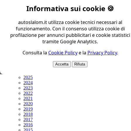
Trofeo Nord
Informativa sui cookie 🍪
Trofeo Centro Sud
Trofeo Sud
Coppa Zona 1
autoslalom.it utilizza cookie tecnici necessari al
Coppa Zona 2
funzionamento. Con il consenso utilizza cookie di
Coppa Zona 3
profilazione per annunci pubblicitari e cookie statistici
Coppa Zona 4
tramite Google Analytics.
Coppa Zona 5
Altri
Consulta la
Cookie Policy
e la
Privacy Policy
.
Prima Pagina
Protagonisti
Accetta
Rifiuta
ARCHIVI
2026
2025
2024
2023
2022
2021
2020
2019
2018
2017
2016
2015