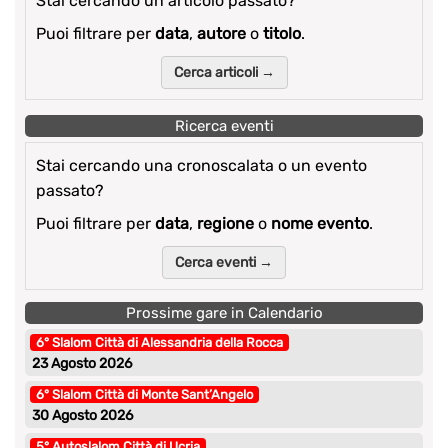
Stai cercando un articolo passato?
Puoi filtrare per
data
,
autore
o
titolo
.
Cerca articoli →
Ricerca eventi
Stai cercando una cronoscalata o un evento
passato?
Puoi filtrare per
data
,
regione
o
nome evento
.
Cerca eventi →
Prossime gare in Calendario
6° Slalom Città di Alessandria della Rocca
23 Agosto 2026
6° Slalom Città di Monte Sant’Angelo
30 Agosto 2026
5° Autoslalom Città di Ucria