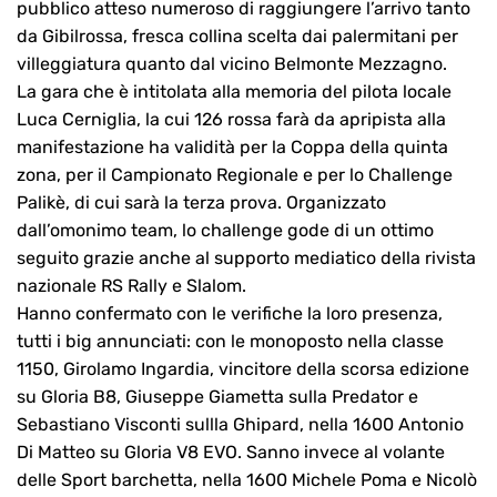
pubblico atteso numeroso di raggiungere l’arrivo tanto
da Gibilrossa, fresca collina scelta dai palermitani per
villeggiatura quanto dal vicino Belmonte Mezzagno.
La gara che è intitolata alla memoria del pilota locale
Luca Cerniglia, la cui 126 rossa farà da apripista alla
manifestazione ha validità per la Coppa della quinta
zona, per il Campionato Regionale e per lo Challenge
Palikè, di cui sarà la terza prova. Organizzato
dall’omonimo team, lo challenge gode di un ottimo
seguito grazie anche al supporto mediatico della rivista
nazionale RS Rally e Slalom.
Hanno confermato con le verifiche la loro presenza,
tutti i big annunciati: con le monoposto nella classe
1150, Girolamo Ingardia, vincitore della scorsa edizione
su Gloria B8, Giuseppe Giametta sulla Predator e
Sebastiano Visconti sullla Ghipard, nella 1600 Antonio
Di Matteo su Gloria V8 EVO. Sanno invece al volante
delle Sport barchetta, nella 1600 Michele Poma e Nicolò