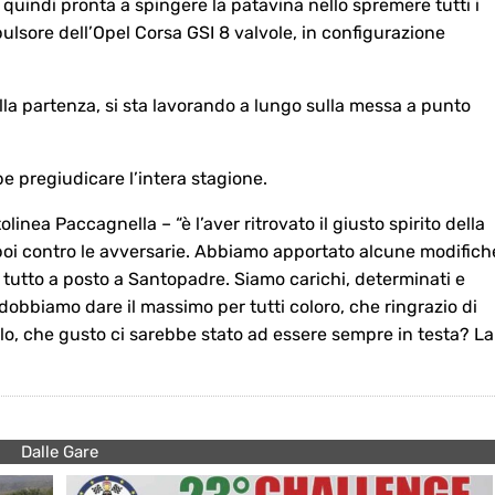
 quindi pronta a spingere la patavina nello spremere tutti i
ulsore dell’Opel Corsa GSI 8 valvole, in configurazione
lla partenza, si sta lavorando a lungo sulla messa a punto
 pregiudicare l’intera stagione.
olinea Paccagnella – “è l’aver ritrovato il giusto spirito della
poi contro le avversarie. Abbiamo apportato alcune modifich
l tutto a posto a Santopadre. Siamo carichi, determinati e
 dobbiamo dare il massimo per tutti coloro, che ringrazio di
lo, che gusto ci sarebbe stato ad essere sempre in testa? La
Dalle Gare