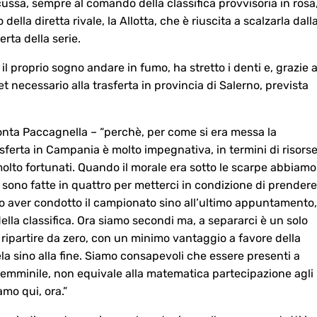
ssa, sempre al comando della classifica provvisoria in rosa
della diretta rivale, la Allotta, che è riuscita a scalzarla dall
erta della serie.
il proprio sogno andare in fumo, ha stretto i denti e, grazie a
et necessario alla trasferta in provincia di Salerno, prevista
nta Paccagnella – “perchè, per come si era messa la
sferta in Campania è molto impegnativa, in termini di risorse
lto fortunati. Quando il morale era sotto le scarpe abbiamo
Si sono fatte in quattro per metterci in condizione di prendere
po aver condotto il campionato sino all’ultimo appuntamento,
ella classifica. Ora siamo secondi ma, a separarci è un solo
ripartire da zero, con un minimo vantaggio a favore della
a sino alla fine. Siamo consapevoli che essere presenti a
 Femminile, non equivale alla matematica partecipazione agli
amo qui, ora.”