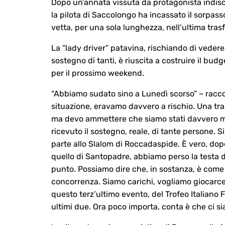
Dopo un’annata vissuta da protagonista indiscu
la pilota di Saccolongo ha incassato il sorpasso 
vetta, per una sola lunghezza, nell’ultima trasf
La “lady driver” patavina, rischiando di vedere 
sostegno di tanti, è riuscita a costruire il budg
per il prossimo weekend.
“Abbiamo sudato sino a Lunedì scorso” – racco
situazione, eravamo davvero a rischio. Una tra
ma devo ammettere che siamo stati davvero mo
ricevuto il sostegno, reale, di tante persone. 
parte allo Slalom di Roccadaspide. È vero, do
quello di Santopadre, abbiamo perso la testa d
punto. Possiamo dire che, in sostanza, è come 
concorrenza. Siamo carichi, vogliamo giocarcel
questo terz’ultimo evento, del Trofeo Italiano
ultimi due. Ora poco importa, conta è che ci si