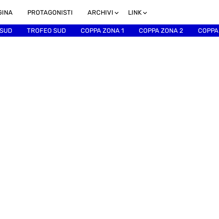
GINA
PROTAGONISTI
ARCHIVI
LINK
 SUD
TROFEO SUD
COPPA ZONA 1
COPPA ZONA 2
COPPA