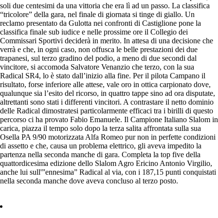
soli due centesimi da una vittoria che era lì ad un passo. La classifica
“tricolore” della gara, nel finale di giornata si tinge di giallo. Un
reclamo presentato da Gulotta nei confronti di Castiglione pone la
classifica finale sub iudice e nelle prossime ore il Collegio dei
Commissari Sportivi deciderà in merito. In attesa di una decisione che
verrà e che, in ogni caso, non offusca le belle prestazioni dei due
trapanesi, sul terzo gradino del podio, a meno di due secondi dal
vincitore, si accomoda Salvatore Venanzio che terzo, con la sua
Radical SR4, lo è stato dall’inizio alla fine. Per il pilota Campano il
risultato, forse inferiore alle attese, vale oro in ottica carpionato dove,
qualunque sia l’esito del ricorso, in quattro tappe sino ad ora disputate,
altrettanti sono stati i differenti vincitori. A contrastare il netto dominio
delle Radical dimostratesi particolarmente efficaci tra i birilli di questo
percorso ci ha provato Fabio Emanuele. Il Campione Italiano Slalom in
carica, piazza il tempo solo dopo la terza salita affrontata sulla sua
Osella PA 9/90 motorizzata Alfa Romeo pur non in perfette condizioni
di assetto e che, causa un problema elettrico, gli aveva impedito la
partenza nella seconda manche di gara. Completa la top five della
quattordicesima edizione dello Slalom Agro Ericino Antonio Virgilio,
anche lui sull'”ennesima” Radical al via, con i 187,15 punti conquistati
nella seconda manche dove aveva concluso al terzo posto.