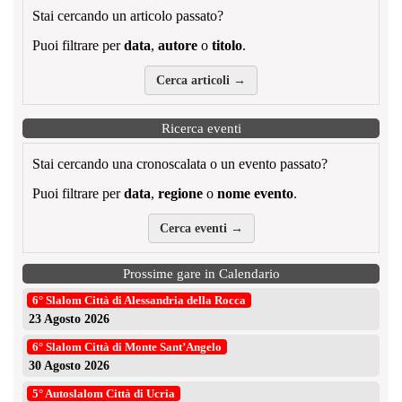
Stai cercando un articolo passato?
Puoi filtrare per
data
,
autore
o
titolo
.
Cerca articoli →
Ricerca eventi
Stai cercando una cronoscalata o un evento passato?
Puoi filtrare per
data
,
regione
o
nome evento
.
Cerca eventi →
Prossime gare in Calendario
6° Slalom Città di Alessandria della Rocca
23 Agosto 2026
6° Slalom Città di Monte Sant’Angelo
30 Agosto 2026
5° Autoslalom Città di Ucria