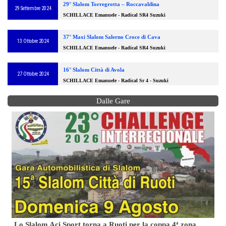
29° Slalom Torregrotta – Roccavaldina
29 Settembre 2024
SCHILLACE Emanuele - Radical SR4 Suzuki
37° Maxi Slalom Salerno Croce di Cava
13 Ottobre 2024
SCHILLACE Emanuele - Radical SR4 Suzuki
16° Slalom Città di Avola
27 Ottobre 2024
SCHILLACE Emanuele - Radical Sr 4 - Suzuki
Dalle Gare
Lo Slalom Aci Sport torna a Ruoti per la coppa 4ª zona