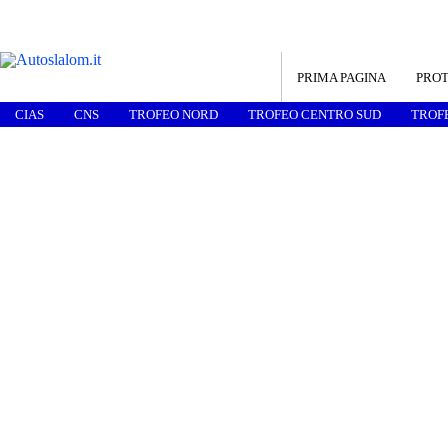
PRIMA PAGINA
PROT
CIAS
CNS
TROFEO NORD
TROFEO CENTRO SUD
TROF