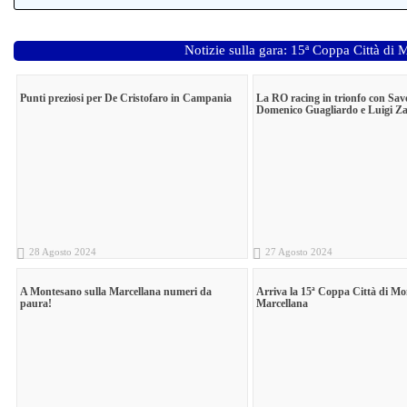
Notizie sulla gara: 15ª Coppa Città di
Punti preziosi per De Cristofaro in Campania
La RO racing in trionfo con Save
Domenico Guagliardo e Luigi Z
28 Agosto 2024
27 Agosto 2024
A Montesano sulla Marcellana numeri da
Arriva la 15ª Coppa Città di Mo
paura!
Marcellana