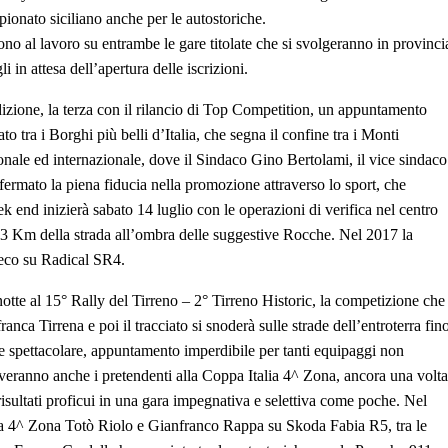
pionato siciliano anche per le autostoriche.
ono al lavoro su entrambe le gare titolate che si svolgeranno in provinci
i in attesa dell’apertura delle iscrizioni.
izione, la terza con il rilancio di Top Competition, un appuntamento
to tra i Borghi più belli d’Italia, che segna il confine tra i Monti
onale ed internazionale, dove il Sindaco Gino Bertolami, il vice sindaco
rmato la piena fiducia nella promozione attraverso lo sport, che
ek end inizierà sabato 14 luglio con le operazioni di verifica nel centro
 3,3 Km della strada all’ombra delle suggestive Rocche. Nel 2017 la
reco su Radical SR4.
 notte al 15° Rally del Tirreno – 2° Tirreno Historic, la competizione che
anca Tirrena e poi il tracciato si snoderà sulle strade dell’entroterra fin
e e spettacolare, appuntamento imperdibile per tanti equipaggi non
rriveranno anche i pretendenti alla Coppa Italia 4^ Zona, ancora una volta
risultati proficui in una gara impegnativa e selettiva come poche. Nel
alia 4^ Zona Totò Riolo e Gianfranco Rappa su Skoda Fabia R5, tra le