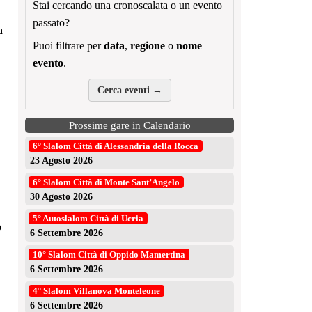
Stai cercando una cronoscalata o un evento
passato?
a
Puoi filtrare per
data
,
regione
o
nome
evento
.
Cerca eventi →
Prossime gare in Calendario
6° Slalom Città di Alessandria della Rocca
23 Agosto 2026
6° Slalom Città di Monte Sant’Angelo
30 Agosto 2026
5° Autoslalom Città di Ucria
o
6 Settembre 2026
10° Slalom Città di Oppido Mamertina
6 Settembre 2026
4° Slalom Villanova Monteleone
6 Settembre 2026