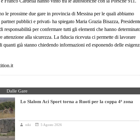
e Franco Cardella hanno vinto tra le autostoriche con la Porsche 911.
no le prossime due gare in provincia di Messina per le quali abbiamo
i partner pubblici e privati- ha spiegato Maria Grazia Bisazza, President
i responsabilità per confermare tutti gli elementi che hanno determinat
e attenzione alla sicurezza. La fiducia ricevuta ci permette di lavorare
i quanti già stanno chiedendo informazioni ed esponendo delle esigenz
tion.it
Dalle Gare
Lo Slalom Aci Sport torna a Ruoti per la coppa 4ª zona
niki
5 Agosto 2026