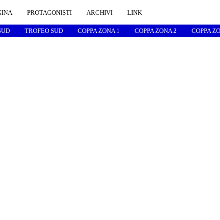
GINA
PROTAGONISTI
ARCHIVI
LINK
SUD
TROFEO SUD
COPPA ZONA 1
COPPA ZONA 2
COPPA ZO