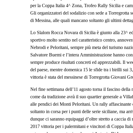
per la Coppa Italia 4^ Zona, Trofeo Rally Sicilia e cam
Gli organizzatori del sodalizio con sede a Torregrotta s
di Messina, alle quali mancano soltanto gli ultimi dettagl
Lo Slalom Rocca Novara di Sicilia è giunto alla 23^ ed
sportivo molto sentito nel caratteristico centro, annovera
Nebrodi e Peloritani, sempre più meta del turismo nazi
Salvatore Buemi e l’intera Amministrazione hanno confe
sempre produce risultati concreti ed apprezzabili. Il we
del paese, mentre domenica 15 le sfide tra i birilli sui
vittoria è stata del messinese di Torregrotta Giovani G
Nel fine settimana dell’11 agosto torna il fascino della
come da tradizione avrà il suo quartier generale a Villafr
alle pendici dei Monti Peloritani. Un rally affascinant
soltanto in corsa per i punti delle serie siciliane, ma a
dunque ci saranno equipaggi d’oltre stretto a caccia di 
2017 vittoria per i palermitani e vincitori di Coppa It