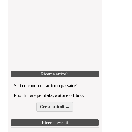
Ricerca articoli
Stai cercando un articolo passato?
Puoi filtrare per
data
,
autore
o
titolo
.
Cerca articoli →
Ricerca eventi