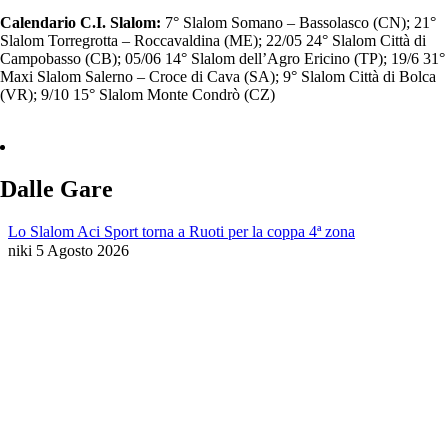
Calendario C.I. Slalom:
7° Slalom Somano – Bassolasco (CN); 21°
Slalom Torregrotta – Roccavaldina (ME); 22/05 24° Slalom Città di
Campobasso (CB); 05/06 14° Slalom dell’Agro Ericino (TP); 19/6 31°
Maxi Slalom Salerno – Croce di Cava (SA); 9° Slalom Città di Bolca
(VR); 9/10 15° Slalom Monte Condrò (CZ)
Dalle Gare
Lo Slalom Aci Sport torna a Ruoti per la coppa 4ª zona
niki
5 Agosto 2026