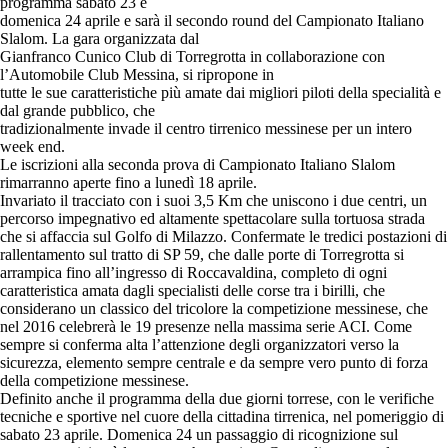
programma sabato 23 e
domenica 24 aprile e sarà il secondo round del Campionato Italiano
Slalom. La gara organizzata dal
Gianfranco Cunico Club di Torregrotta in collaborazione con
l’Automobile Club Messina, si ripropone in
tutte le sue caratteristiche più amate dai migliori piloti della specialità e
dal grande pubblico, che
tradizionalmente invade il centro tirrenico messinese per un intero
week end.
Le iscrizioni alla seconda prova di Campionato Italiano Slalom
rimarranno aperte fino a lunedì 18 aprile.
Invariato il tracciato con i suoi 3,5 Km che uniscono i due centri, un
percorso impegnativo ed altamente spettacolare sulla tortuosa strada
che si affaccia sul Golfo di Milazzo. Confermate le tredici postazioni di
rallentamento sul tratto di SP 59, che dalle porte di Torregrotta si
arrampica fino all’ingresso di Roccavaldina, completo di ogni
caratteristica amata dagli specialisti delle corse tra i birilli, che
considerano un classico del tricolore la competizione messinese, che
nel 2016 celebrerà le 19 presenze nella massima serie ACI. Come
sempre si conferma alta l’attenzione degli organizzatori verso la
sicurezza, elemento sempre centrale e da sempre vero punto di forza
della competizione messinese.
Definito anche il programma della due giorni torrese, con le verifiche
tecniche e sportive nel cuore della cittadina tirrenica, nel pomeriggio di
sabato 23 aprile. Domenica 24 un passaggio di ricognizione sul