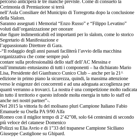
percorso anticiperà le tre manche previste. Come di consueto la
Cerimonia di Premiazione si terrà
nell’Aula Consiliare del Municipio di Torregrotta dopo la conclusione
della Slalom.
Saranno assegnati i Memorial “Enzo Russo” e “Filippo Levatino”
voluti dall’organizzazione per onorare
due figure indimenticabili ed importanti per lo slalom, come lo storico
Segretario di Manifestazione e
l’appassionato Direttore di Gara.
-“Il rodaggio degli anni passati faciliterà l’avvio della macchina
organizzativa che come sempre può
contare sulla professionalità dello staff dell’AC Messina e
sull’immutato entusiasmo di tutti i componenti – ha dichiarato Mario
Lisa, Presidente del Gianfranco Cunico Club – anche per la 21^
edizione in primo piano la sicurezza, quindi, la massima attenzione
verso le esigenze dei concorrenti e ad una adeguata accoglienza per
quanti verranno a trovarci. La nostra è una competizione molto radicata
in tutto il territorio e questo infonde molta energia in tutto lo staff ed
anche nei nostri partner”-.
Nel 2015 la vittoria fu del molisano pluri Campione Italiano Fabio
Emanuele su Osella PA 9/90 Alfa
Romeo con il miglior tempo di 2’42”08, solo 64 centesimi di secondo
più veloce del catanese Domenico
Polizzi su Elia Avrio e di 1”33 del trapanese Campione Siciliano
Giuseppe Castiglione su Ghipard.