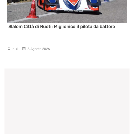
Slalom Città di Ruoti: Miglionico il pilota da battere
Si ch
Città
niki
8 Agosto 2026
nik