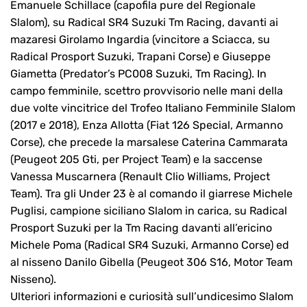
Emanuele Schillace (capofila pure del Regionale
Slalom), su Radical SR4 Suzuki Tm Racing, davanti ai
mazaresi Girolamo Ingardia (vincitore a Sciacca, su
Radical Prosport Suzuki, Trapani Corse) e Giuseppe
Giametta (Predator’s PC008 Suzuki, Tm Racing). In
campo femminile, scettro provvisorio nelle mani della
due volte vincitrice del Trofeo Italiano Femminile Slalom
(2017 e 2018), Enza Allotta (Fiat 126 Special, Armanno
Corse), che precede la marsalese Caterina Cammarata
(Peugeot 205 Gti, per Project Team) e la saccense
Vanessa Muscarnera (Renault Clio Williams, Project
Team). Tra gli Under 23 è al comando il giarrese Michele
Puglisi, campione siciliano Slalom in carica, su Radical
Prosport Suzuki per la Tm Racing davanti all’ericino
Michele Poma (Radical SR4 Suzuki, Armanno Corse) ed
al nisseno Danilo Gibella (Peugeot 306 S16, Motor Team
Nisseno).
Ulteriori informazioni e curiosità sull’undicesimo Slalom