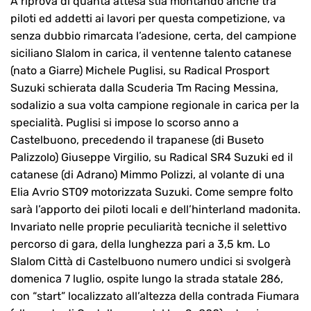
A riprova di quanta attesa stia montando anche tra
piloti ed addetti ai lavori per questa competizione, va
senza dubbio rimarcata l’adesione, certa, del campione
siciliano Slalom in carica, il ventenne talento catanese
(nato a Giarre) Michele Puglisi, su Radical Prosport
Suzuki schierata dalla Scuderia Tm Racing Messina,
sodalizio a sua volta campione regionale in carica per la
specialità. Puglisi si impose lo scorso anno a
Castelbuono, precedendo il trapanese (di Buseto
Palizzolo) Giuseppe Virgilio, su Radical SR4 Suzuki ed il
catanese (di Adrano) Mimmo Polizzi, al volante di una
Elia Avrio ST09 motorizzata Suzuki. Come sempre folto
sarà l’apporto dei piloti locali e dell’hinterland madonita.
Invariato nelle proprie peculiarità tecniche il selettivo
percorso di gara, della lunghezza pari a 3,5 km. Lo
Slalom Città di Castelbuono numero undici si svolgerà
domenica 7 luglio, ospite lungo la strada statale 286,
con “start” localizzato all’altezza della contrada Fiumara