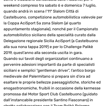
weekend compreso tra sabato 6 e domenica 7 luglio,
quando andrà in scena l’11° Slalom Città di
Castelbuono, competizione automobilistica valevole per
la Coppa AciSport 5a zona Slalom (al quarto
appuntamento stagionale), nonché per il Campionato
automobilistico siciliano della specialità curato dalla
Delegazione regionale Sicilia AciSport (a Castelbuono
alla sua nona tappa 2019) e per lo Challenge Palikè
2019, quest’anno alla seconda uscita in gara.
Quando sui tavoli degli organizzatori continuano a
pervenire adesioni importanti da parte di specialisti
siciliani e semplici “gentleman driver”, l’antico borgo
medievale del Palermitano si prepara sin d’ora ad
esaltare le proprie bellezze paesaggistiche, storiche ed
enogastronomiche, fruibili in occasione della kermesse
promossa dal Motor Sport Club Castelbuono (guidato
dall’instancabile presidente Santino Fiasconaro) in
stretta collaborazione con il Team Palikè Palermo