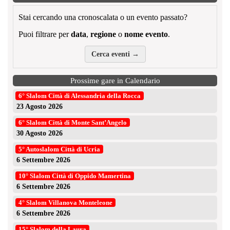
Stai cercando una cronoscalata o un evento passato?
Puoi filtrare per
data
,
regione
o
nome evento
.
Cerca eventi →
Prossime gare in Calendario
6° Slalom Città di Alessandria della Rocca
23 Agosto 2026
6° Slalom Città di Monte Sant’Angelo
30 Agosto 2026
5° Autoslalom Città di Ucria
6 Settembre 2026
10° Slalom Città di Oppido Mamertina
6 Settembre 2026
4° Slalom Villanova Monteleone
6 Settembre 2026
15° Slalom della Laura