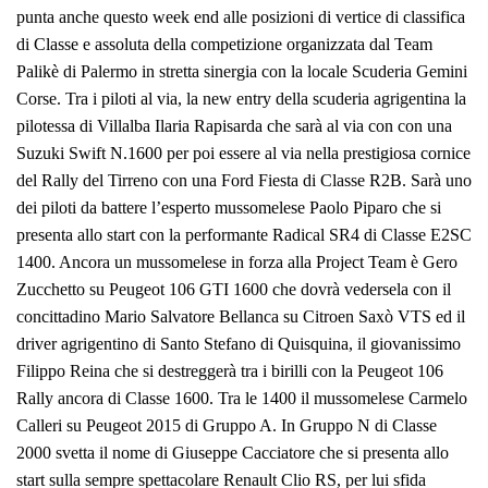
punta anche questo week end alle posizioni di vertice di classifica
di Classe e assoluta della competizione organizzata dal Team
Palikè di Palermo in stretta sinergia con la locale Scuderia Gemini
Corse. Tra i piloti al via, la new entry della scuderia agrigentina la
pilotessa di Villalba Ilaria Rapisarda che sarà al via con con una
Suzuki Swift N.1600 per poi essere al via nella prestigiosa cornice
del Rally del Tirreno con una Ford Fiesta di Classe R2B. Sarà uno
dei piloti da battere l’esperto mussomelese Paolo Piparo che si
presenta allo start con la performante Radical SR4 di Classe E2SC
1400. Ancora un mussomelese in forza alla Project Team è Gero
Zucchetto su Peugeot 106 GTI 1600 che dovrà vedersela con il
concittadino Mario Salvatore Bellanca su Citroen Saxò VTS ed il
driver agrigentino di Santo Stefano di Quisquina, il giovanissimo
Filippo Reina che si destreggerà tra i birilli con la Peugeot 106
Rally ancora di Classe 1600. Tra le 1400 il mussomelese Carmelo
Calleri su Peugeot 2015 di Gruppo A. In Gruppo N di Classe
2000 svetta il nome di Giuseppe Cacciatore che si presenta allo
start sulla sempre spettacolare Renault Clio RS, per lui sfida