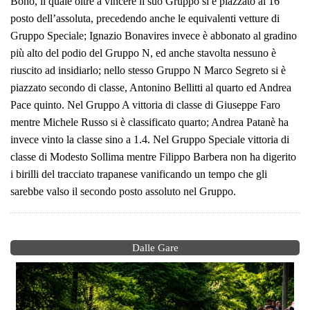
Bono, il quale oltre a vincere il suo Gruppo si è piazzato al 16°
posto dell’assoluta, precedendo anche le equivalenti vetture di
Gruppo Speciale; Ignazio Bonavires invece è abbonato al gradino
più alto del podio del Gruppo N, ed anche stavolta nessuno è
riuscito ad insidiarlo; nello stesso Gruppo N Marco Segreto si è
piazzato secondo di classe, Antonino Bellitti al quarto ed Andrea
Pace quinto. Nel Gruppo A vittoria di classe di Giuseppe Faro
mentre Michele Russo si è classificato quarto; Andrea Patanè ha
invece vinto la classe sino a 1.4. Nel Gruppo Speciale vittoria di
classe di Modesto Sollima mentre Filippo Barbera non ha digerito
i birilli del tracciato trapanese vanificando un tempo che gli
sarebbe valso il secondo posto assoluto nel Gruppo.
Dalle Gare