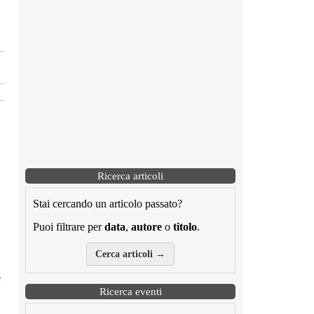
Ricerca articoli
Stai cercando un articolo passato?
Puoi filtrare per
data
,
autore
o
titolo
.
Cerca articoli →
è
Ricerca eventi