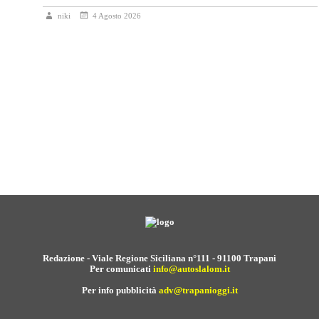
niki
4 Agosto 2026
Redazione - Viale Regione Siciliana n°111 - 91100 Trapani
Per comunicati
info@autoslalom.it
Per info pubblicità
adv@trapanioggi.it