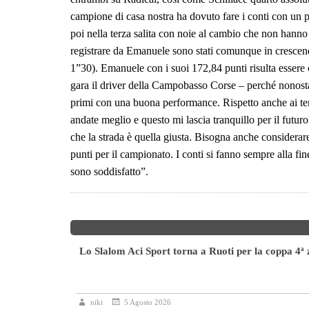
campione di casa nostra ha dovuto fare i conti con un p
poi nella terza salita con noie al cambio che non hanno 
registrare da Emanuele sono stati comunque in crescendo
1”30). Emanuele con i suoi 172,84 punti risulta essere
gara il driver della Campobasso Corse – perché nonostan
primi con una buona performance. Rispetto anche ai tempi
andate meglio e questo mi lascia tranquillo per il futuro.
che la strada è quella giusta. Bisogna anche considerare
punti per il campionato. I conti si fanno sempre alla fi
sono soddisfatto”.
Lo Slalom Aci Sport torna a Ruoti per la coppa 4ª
icolore
niki
5 Agosto 2026