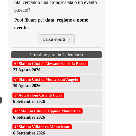
Stai cercando una cronoscalata o un evento
passato?
Puoi filtrare per
data
,
regione
o
nome
evento
.
Cerca eventi →
o
Prossime gare in Calendario
6° Slalom Città di Alessandria della Rocca
23 Agosto 2026
6° Slalom Città di Monte Sant’Angelo
30 Agosto 2026
5° Autoslalom Città di Ucria
6 Settembre 2026
10° Slalom Città di Oppido Mamertina
6 Settembre 2026
4° Slalom Villanova Monteleone
6 Settembre 2026