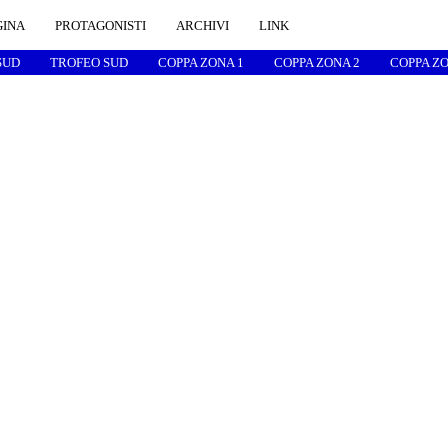
GINA
PROTAGONISTI
ARCHIVI
LINK
SUD
TROFEO SUD
COPPA ZONA 1
COPPA ZONA 2
COPPA ZO