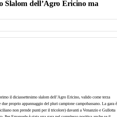
o Slalom dell’Agro Ericino ma
imo il diciassettesimo slalom dell’Agro Ericino, valido come terza
me due proprio appannaggio del pluri campione campobassano. La gara 
iciliano non prende punti per il tricolore) davanti a Venanzio e Gullotta
to. Per Emanuele è stata una gara nel complesso positiva anche se il