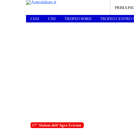
PRIMA PA
CIAS
CNS
TROFEO NORD
TROFEO CENTRO 
17° Slalom dell'Agro Ericino