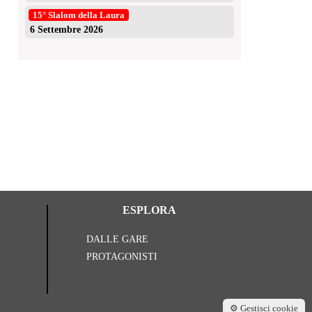
15° Slalom della Laura
6 Settembre 2026
Presentazione Slalom Santopadre 2026
Succe
niki
30 Luglio 2026
nik
ESPLORA
DALLE GARE
PROTAGONISTI
⚙️ Gestisci cookie