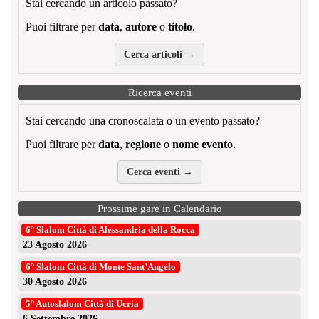
Stai cercando un articolo passato?
Puoi filtrare per
data
,
autore
o
titolo
.
Cerca articoli →
Ricerca eventi
Stai cercando una cronoscalata o un evento passato?
Puoi filtrare per
data
,
regione
o
nome evento
.
Cerca eventi →
Prossime gare in Calendario
6° Slalom Città di Alessandria della Rocca
23 Agosto 2026
6° Slalom Città di Monte Sant’Angelo
30 Agosto 2026
5° Autoslalom Città di Ucria
6 Settembre 2026