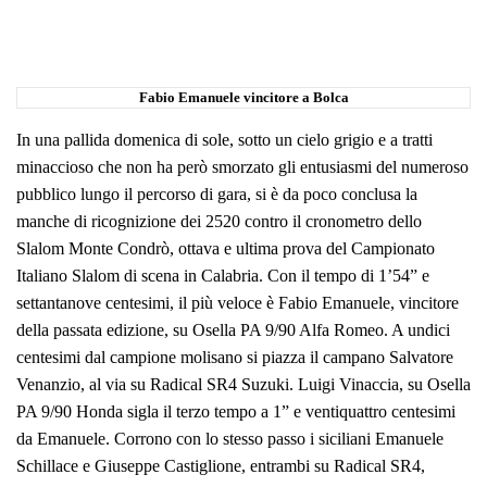
Fabio Emanuele vincitore a Bolca
In una pallida domenica di sole, sotto un cielo grigio e a tratti
minaccioso che non ha però smorzato gli entusiasmi del numeroso
pubblico lungo il percorso di gara, si è da poco conclusa la
manche di ricognizione dei 2520 contro il cronometro dello
Slalom Monte Condrò, ottava e ultima prova del Campionato
Italiano Slalom di scena in Calabria. Con il tempo di 1’54” e
settantanove centesimi, il più veloce è Fabio Emanuele, vincitore
della passata edizione, su Osella PA 9/90 Alfa Romeo. A undici
centesimi dal campione molisano si piazza il campano Salvatore
Venanzio, al via su Radical SR4 Suzuki. Luigi Vinaccia, su Osella
PA 9/90 Honda sigla il terzo tempo a 1” e ventiquattro centesimi
da Emanuele. Corrono con lo stesso passo i siciliani Emanuele
Schillace e Giuseppe Castiglione, entrambi su Radical SR4,