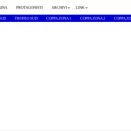
GINA
PROTAGONISTI
ARCHIVI
LINK
SUD
TROFEO SUD
COPPA ZONA 1
COPPA ZONA 2
COPPA ZO