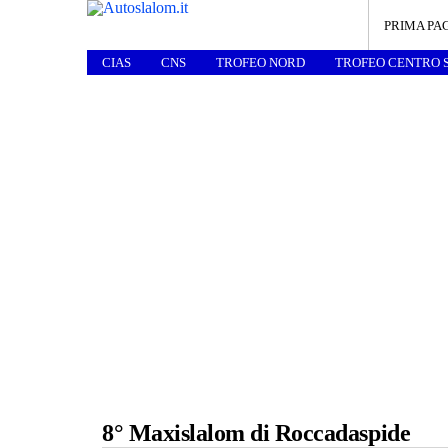
PRIMA PA
CIAS
CNS
TROFEO NORD
TROFEO CENTRO 
8° Maxislalom di Roccadaspide