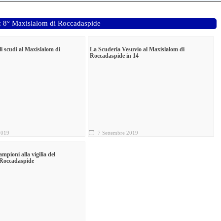
a: 8° Maxislalom di Roccadaspide
i scudi al Maxislalom di
La Scuderia Vesuvio al Maxislalom di
Roccadaspide in 14
2019
7 Settembre 2019
mpioni alla vigilia del
 Roccadaspide