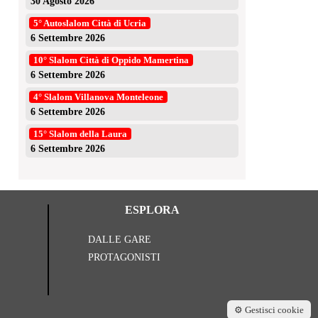
30 Agosto 2026
5° Autoslalom Città di Ucria
6 Settembre 2026
10° Slalom Città di Oppido Mamertina
6 Settembre 2026
4° Slalom Villanova Monteleone
6 Settembre 2026
15° Slalom della Laura
6 Settembre 2026
ESPLORA
DALLE GARE
PROTAGONISTI
⚙️ Gestisci cookie