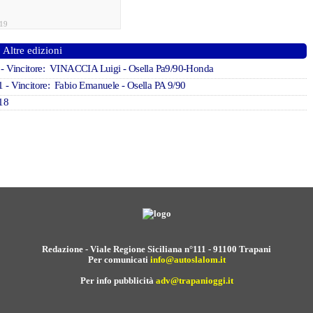
019
Altre edizioni
- Vincitore: VINACCIA Luigi - Osella Pa9/90-Honda
1
- Vincitore: Fabio Emanuele - Osella PA 9/90
18
Redazione - Viale Regione Siciliana n°111 - 91100 Trapani
Per comunicati
info@autoslalom.it
Per info pubblicità
adv@trapanioggi.it