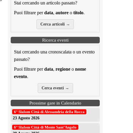
Stai cercando un articolo passato?
Puoi filtrare per
data
,
autore
o
titolo
.
Cerca articoli →
Ricerca eventi
Stai cercando una cronoscalata o un evento
passato?
Puoi filtrare per
data
,
regione
o
nome
evento
.
Cerca eventi →
Prossime gare in Calendario
6° Slalom Città di Alessandria della Rocca
23 Agosto 2026
6° Slalom Città di Monte Sant’Angelo