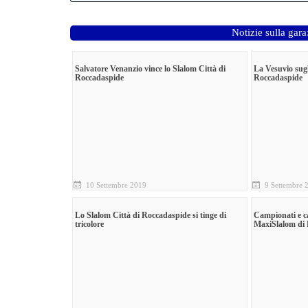
Notizie sulla gar
Salvatore Venanzio vince lo Slalom Città di
La Vesuvio sugl
Roccadaspide
Roccadaspide
10 Settembre 2019
9 Settembre 
Lo Slalom Città di Roccadaspide si tinge di
Campionati e ca
tricolore
MaxiSlalom di