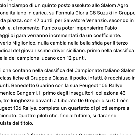
solo inciampo di un quinto posto assoluto allo Slalom Agro
ione italiano in carica, su Formula Gloria C8 Suzuki in Grupp
onda piazza, con 47 punti, per Salvatore Venanzio, secondo in
ki e, al momento, l’unico a poter impensierire Fabio
eggi di gara verranno incrementati da un coefficiente.
averio Miglionico, nulla cambia nella bella sfida per il terzo
ical del giovanissimo driver siciliano, primo nella classifica
ella del campione lucano con 12 punti.
i che contano nella classifica del Campionato Italiano Slalo
lassifiche di Gruppo e Classe. Il podio, infatti, è racchiuso i
 punti, Benedetto Guarino con la sua Peugeot 106 Rallye
menico Gangemi, il primo degli inseguitori, colleziona 43
ia, tre lunghezze davanti a Liberato De Gregorio su Citroën
ugeot 106 Rallye, completa un quartetto di piloti sempre a
ionato. Quattro piloti che, fino all’ultimo, si daranno
ista del titolo.