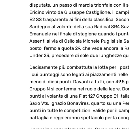
disputate, un passo di marcia trionfale con il 
Ericino vinto da Giuseppe Castiglione, il camp
E2 SS trasparente ai fini della classifica. Sec
Sardegna al volante della sua Radical SR4 Suzu
Emanuele nel finale di stagione quando i punt
Assenti al via di Osilo sia Michele Puglisi sia S
posto, fermo a quota 29, che vede ancora la Rad
Under 23, precedere di sole due lunghezze qu
Decisamente più combattuta la lotta per i post
i cui punteggi sono legati ai piazzamenti nelle c
meno di dieci punti. Davanti a tutti, con 49,5
Gruppo N si conferma nel ruolo della lepre. Do
punti al volante di una Fiat 127 Gruppo E1 Ital
Saxo Vts. Ignazio Bonavires, quarto su una Pe
punti in tutte le competizioni valide per il camp
battaglia e regaleranno spettacolo per la conqu