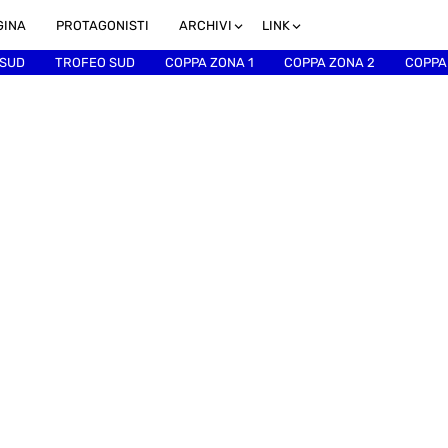
GINA
PROTAGONISTI
ARCHIVI
LINK
 SUD
TROFEO SUD
COPPA ZONA 1
COPPA ZONA 2
COPPA