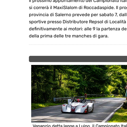
Il prossimo appuntamento del Campionato Itali
si correrà il MaxiSlalom di Roccadaspide. Il p
provincia di Salerno prevede per sabato 7, dalle
sportive presso Distributore Repsol di Localit
definitivamente ai motori: alle 9 la partenza del
della prima delle tre manches di gara.
 coppa 4ª
Venanzio detta legge a Luino, il Campionato Ita