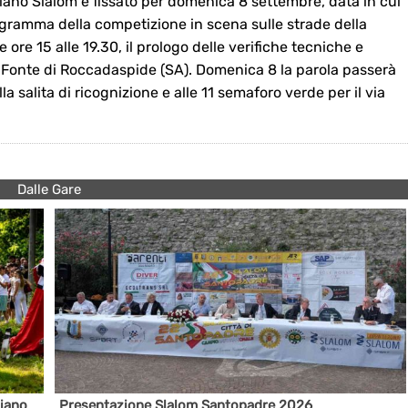
ano Slalom è fissato per domenica 8 settembre, data in cui
rogramma della competizione in scena sulle strade della
 ore 15 alle 19.30, il prologo delle verifiche tecniche e
à Fonte di Roccadaspide (SA). Domenica 8 la parola passerà
la salita di ricognizione e alle 11 semaforo verde per il via
Dalle Gare
liano
Presentazione Slalom Santopadre 2026