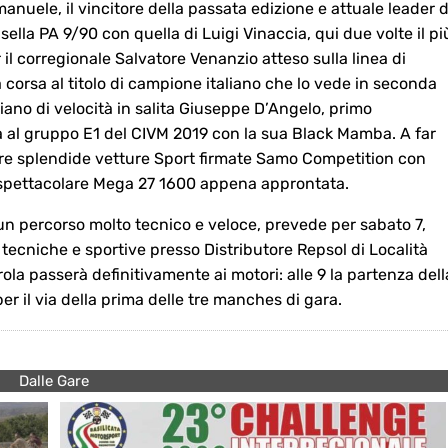
uele, il vincitore della passata edizione e attuale leader d
ella PA 9/90 con quella di Luigi Vinaccia, qui due volte il pi
r il corregionale Salvatore Venanzio atteso sulla linea di
 corsa al titolo di campione italiano che lo vede in seconda
iano di velocità in salita Giuseppe D’Angelo, primo
a al gruppo E1 del CIVM 2019 con la sua Black Mamba. A far
tre splendide vetture Sport firmate Samo Competition con
 spettacolare Mega 27 1600 appena approntata.
un percorso molto tecnico e veloce, prevede per sabato 7,
he tecniche e sportive presso Distributore Repsol di Località
la passerà definitivamente ai motori: alle 9 la partenza dell
per il via della prima delle tre manches di gara.
Dalle Gare