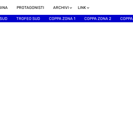
GINA
PROTAGONISTI
ARCHIVI
LINK
 SUD
TROFEO SUD
COPPA ZONA 1
COPPA ZONA 2
COPPA