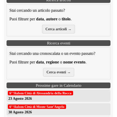
Ricerca articoli
Stai cercando un articolo passato?
Puoi filtrare per
data
,
autore
o
titolo
.
Cerca articoli →
Ricerca eventi
Stai cercando una cronoscalata o un evento passato?
Puoi filtrare per
data
,
regione
o
nome evento
.
Cerca eventi →
Prossime gare in Calendario
6° Slalom Città di Alessandria della Rocca
23 Agosto 2026
6° Slalom Città di Monte Sant’Angelo
30 Agosto 2026