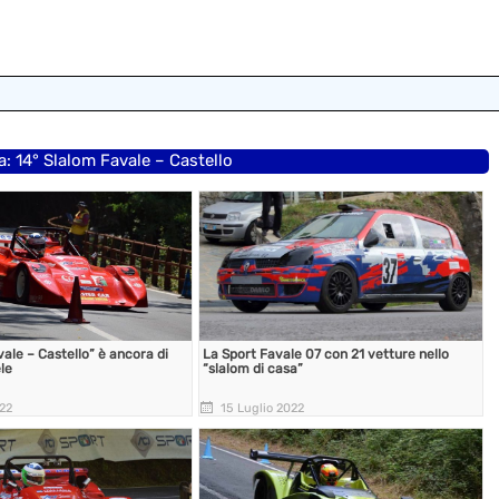
a: 14° Slalom Favale – Castello
ale – Castello” è ancora di
La Sport Favale 07 con 21 vetture nello
le
“slalom di casa”
022
15 Luglio 2022