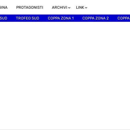
GINA
PROTAGONISTI
ARCHIVI
LINK
 SUD
TROFEO SUD
COPPA ZONA 1
COPPA ZONA 2
COPPA