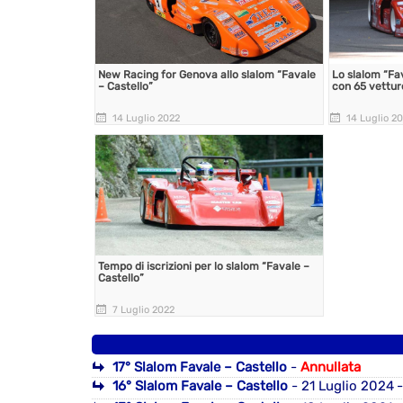
New Racing for Genova allo slalom “Favale
Lo slalom “Fav
– Castello”
con 65 vettur
14 Luglio 2022
14 Luglio 2
Tempo di iscrizioni per lo slalom “Favale –
Castello”
7 Luglio 2022
17° Slalom Favale – Castello
-
Annullata
16° Slalom Favale – Castello
- 21 Luglio 2024
-