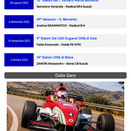
10° Slalom dei 7 Tornanti Monte Bondone
28 Agosto 2022
Salvatore Venanzio - Radical SR4 Suzuki
49ª Garessio – S. Bernardo
4 Settembre 2022
Andrea GRAMMATICO - Radical Sr4
9° Slalom Dei Colli Euganei Città di Este
18 Settembre 2022
Fabio Emanuele - Osella PA 9/90
14° Slalom Città di Bolca
2 Ottobre 2022
ZANONI Alessandro - Gloria C8 Suzuki
Dalle Gare