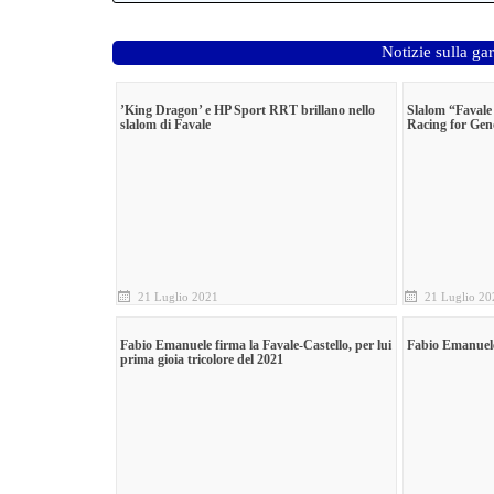
Notizie sulla ga
’King Dragon’ e HP Sport RRT brillano nello
Slalom “Favale
slalom di Favale
Racing for Ge
21 Luglio 2021
21 Luglio 20
Fabio Emanuele firma la Favale-Castello, per lui
Fabio Emanuele 
prima gioia tricolore del 2021