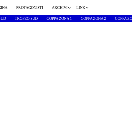
GINA
PROTAGONISTI
ARCHIVI
LINK
SUD
TROFEO SUD
COPPA ZONA 1
COPPA ZONA 2
COPPA ZO