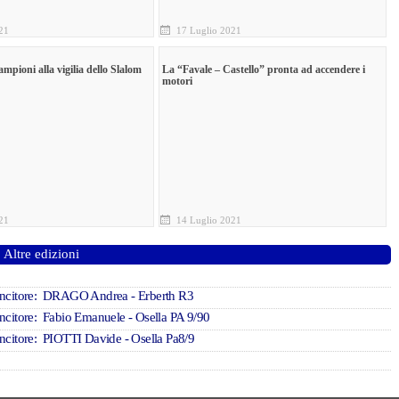
21
17 Luglio 2021
mpioni alla vigilia dello Slalom
La “Favale – Castello” pronta ad accendere i
motori
21
14 Luglio 2021
Altre edizioni
incitore: DRAGO Andrea - Erberth R3
ncitore: Fabio Emanuele - Osella PA 9/90
ncitore: PIOTTI Davide - Osella Pa8/9