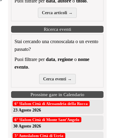
Puoi filtrare per
data
,
autore
o
titolo
.
Cerca articoli →
Ricerca eventi
Stai cercando una cronoscalata o un evento
passato?
Puoi filtrare per
data
,
regione
o
nome
evento
.
Cerca eventi →
Prossime gare in Calendario
6° Slalom Città di Alessandria della Rocca
23 Agosto 2026
6° Slalom Città di Monte Sant’Angelo
30 Agosto 2026
5° Autoslalom Città di Ucria