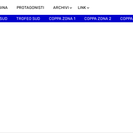
GINA
PROTAGONISTI
ARCHIVI
LINK
 SUD
TROFEO SUD
COPPA ZONA 1
COPPA ZONA 2
COPPA