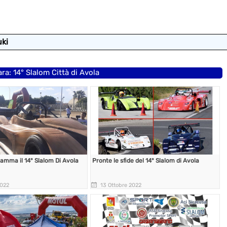
uki
ara: 14° Slalom Città di Avola
nfiamma il 14° Slalom Di Avola
Pronte le sfide del 14° Slalom di Avola
2022
13 Ottobre 2022