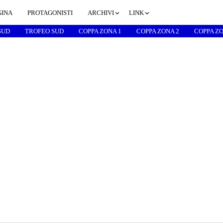
GINA
PROTAGONISTI
ARCHIVI
LINK
SUD
TROFEO SUD
COPPA ZONA 1
COPPA ZONA 2
COPPA ZO