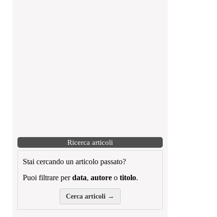
Ricerca articoli
Stai cercando un articolo passato?
Puoi filtrare per
data
,
autore
o
titolo
.
Cerca articoli →