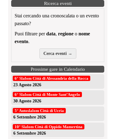
Ricerca eventi
Stai cercando una cronoscalata o un evento
passato?
Puoi filtrare per
data
,
regione
o
nome
evento
.
Cerca eventi →
Prossime gare in Calendario
6° Slalom Città di Alessandria della Rocca
23 Agosto 2026
6° Slalom Città di Monte Sant’Angelo
30 Agosto 2026
5° Autoslalom Città di Ucria
6 Settembre 2026
10° Slalom Città di Oppido Mamertina
6 Settembre 2026