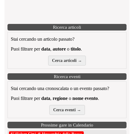
Ricerca articoli
Stai cercando un articolo passato?
Puoi filtrare per
data
,
autore
o
titolo
.
Cerca articoli →
Ricerca eventi
Stai cercando una cronoscalata o un evento passato?
Puoi filtrare per
data
,
regione
o
nome evento
.
Cerca eventi →
Prossime gare in Calendario
6° Slalom Città di Alessandria della Rocca