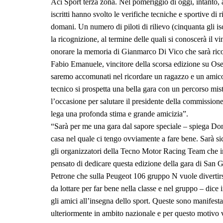
Aci Sport terza zona. Nel pomeriggio di oggi, intanto, a
iscritti hanno svolto le verifiche tecniche e sportive di 
domani. Un numero di piloti di rilievo (cinquanta gli iscr
la ricognizione, al termine delle quali si conoscerà il vi
onorare la memoria di Gianmarco Di Vico che sarà ricorda
Fabio Emanuele, vincitore della scorsa edizione su Osel
saremo accomunati nel ricordare un ragazzo e un amic
tecnico si prospetta una bella gara con un percorso mi
l’occasione per salutare il presidente della commission
lega una profonda stima e grande amicizia”.
“Sarà per me una gara dal sapore speciale – spiega Do
casa nel quale ci tengo ovviamente a fare bene. Sarà si
gli organizzatori della Tecno Motor Racing Team che i
pensato di dedicare questa edizione della gara di San G
Petrone che sulla Peugeot 106 gruppo N vuole divertirsi 
da lottare per far bene nella classe e nel gruppo – dice
gli amici all’insegna dello sport. Queste sono manifesta
ulteriormente in ambito nazionale e per questo motivo va