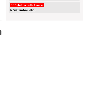
15° Slalom della Laura
.
6 Settembre 2026
Presentazione Slalom Santopadre 2026
Succe