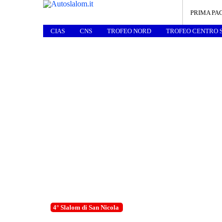
PRIMA PA
CIAS
CNS
TROFEO NORD
TROFEO CENTRO 
4° Slalom di San Nicola