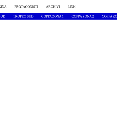
GINA
PROTAGONISTI
ARCHIVI
LINK
SUD
TROFEO SUD
COPPA ZONA 1
COPPA ZONA 2
COPPA ZO