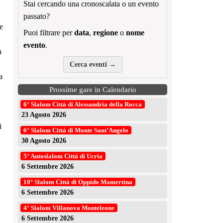
Stai cercando una cronoscalata o un evento
passato?
re
Puoi filtrare per
data
,
regione
o
nome
evento
.
à
Cerca eventi →
a
Prossime gare in Calendario
6° Slalom Città di Alessandria della Rocca
23 Agosto 2026
i
6° Slalom Città di Monte Sant’Angelo
30 Agosto 2026
5° Autoslalom Città di Ucria
6 Settembre 2026
10° Slalom Città di Oppido Mamertina
6 Settembre 2026
4° Slalom Villanova Monteleone
6 Settembre 2026