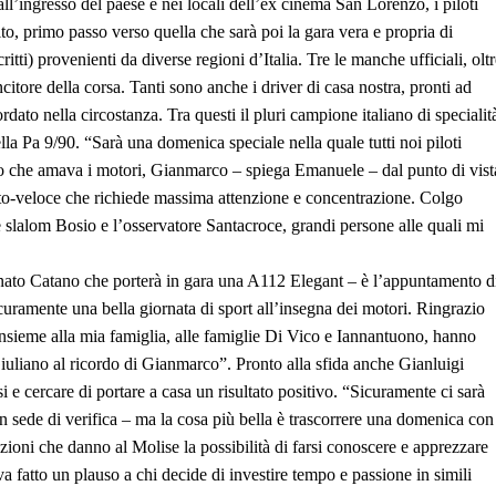
ll’ingresso del paese e nei locali dell’ex cinema San Lorenzo, i piloti
rito, primo passo verso quella che sarà poi la gara vera e propria di
itti) provenienti da diverse regioni d’Italia. Tre le manche ufficiali, olt
ncitore della corsa. Tanti sono anche i driver di casa nostra, pronti ad
to nella circostanza. Tra questi il pluri campione italiano di specialit
la Pa 9/90. “Sarà una domenica speciale nella quale tutti noi piloti
o che amava i motori, Gianmarco – spiega Emanuele – dal punto di vist
sto-veloce che richiede massima attenzione e concentrazione. Colgo
e slalom Bosio e l’osservatore Santacroce, grandi persone alle quali mi
nato Catano che porterà in gara una A112 Elegant – è l’appuntamento d
curamente una bella giornata di sport all’insegna dei motori. Ringrazio
nsieme alla mia famiglia, alle famiglie Di Vico e Iannantuono, hanno
iuliano al ricordo di Gianmarco”. Pronto alla sfida anche Gianluigi
e cercare di portare a casa un risultato positivo. “Sicuramente ci sarà
 in sede di verifica – ma la cosa più bella è trascorrere una domenica con
zioni che danno al Molise la possibilità di farsi conoscere e apprezzare
 fatto un plauso a chi decide di investire tempo e passione in simili