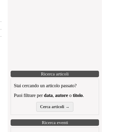
Ricerca articoli
Stai cercando un articolo passato?
Puoi filtrare per
data
,
autore
o
titolo
.
Cerca articoli →
Ricerca eventi