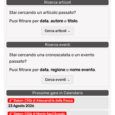
Ricerca articoli
Stai cercando un articolo passato?
Puoi filtrare per
data
,
autore
o
titolo
.
Cerca articoli →
Ricerca eventi
Stai cercando una cronoscalata o un evento
passato?
Puoi filtrare per
data
,
regione
o
nome evento
.
Cerca eventi →
Prossime gare in Calendario
6° Slalom Città di Alessandria della Rocca
23 Agosto 2026
6° Slalom Città di Monte Sant’Angelo