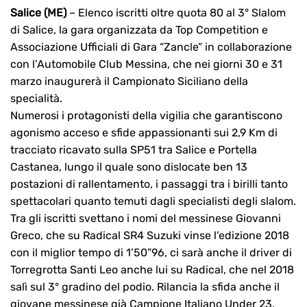
Salice (ME)
– Elenco iscritti oltre quota 80 al 3° Slalom
di Salice, la gara organizzata da Top Competition e
Associazione Ufficiali di Gara “Zancle” in collaborazione
con l’Automobile Club Messina, che nei giorni 30 e 31
marzo inaugurerà il Campionato Siciliano della
specialità.
Numerosi i protagonisti della vigilia che garantiscono
agonismo acceso e sfide appassionanti sui 2,9 Km di
tracciato ricavato sulla SP51 tra Salice e Portella
Castanea, lungo il quale sono dislocate ben 13
postazioni di rallentamento, i passaggi tra i birilli tanto
spettacolari quanto temuti dagli specialisti degli slalom.
Tra gli iscritti svettano i nomi del messinese Giovanni
Greco, che su Radical SR4 Suzuki vinse l’edizione 2018
con il miglior tempo di 1’50”96, ci sarà anche il driver di
Torregrotta Santi Leo anche lui su Radical, che nel 2018
salì sul 3° gradino del podio. Rilancia la sfida anche il
giovane messinese già Campione Italiano Under 23,