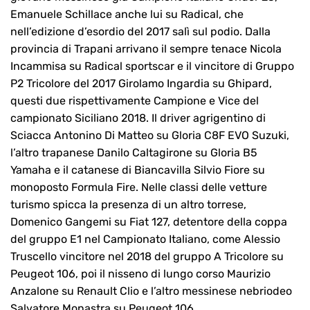
Emanuele Schillace anche lui su Radical, che
nell’edizione d’esordio del 2017 salì sul podio. Dalla
provincia di Trapani arrivano il sempre tenace Nicola
Incammisa su Radical sportscar e il vincitore di Gruppo
P2 Tricolore del 2017 Girolamo Ingardia su Ghipard,
questi due rispettivamente Campione e Vice del
campionato Siciliano 2018. Il driver agrigentino di
Sciacca Antonino Di Matteo su Gloria C8F EVO Suzuki,
l’altro trapanese Danilo Caltagirone su Gloria B5
Yamaha e il catanese di Biancavilla Silvio Fiore su
monoposto Formula Fire. Nelle classi delle vetture
turismo spicca la presenza di un altro torrese,
Domenico Gangemi su Fiat 127, detentore della coppa
del gruppo E1 nel Campionato Italiano, come Alessio
Truscello vincitore nel 2018 del gruppo A Tricolore su
Peugeot 106, poi il nisseno di lungo corso Maurizio
Anzalone su Renault Clio e l’altro messinese nebriodeo
Salvatore Monastra su Peugeot 106.