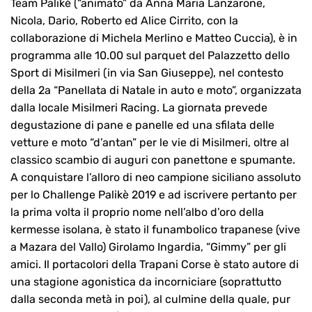
Team Palikè (“animato” da Anna Maria Lanzarone,
Nicola, Dario, Roberto ed Alice Cirrito, con la
collaborazione di Michela Merlino e Matteo Cuccia), è in
programma alle 10.00 sul parquet del Palazzetto dello
Sport di Misilmeri (in via San Giuseppe), nel contesto
della 2a “Panellata di Natale in auto e moto”, organizzata
dalla locale Misilmeri Racing. La giornata prevede
degustazione di pane e panelle ed una sfilata delle
vetture e moto “d’antan” per le vie di Misilmeri, oltre al
classico scambio di auguri con panettone e spumante.
A conquistare l’alloro di neo campione siciliano assoluto
per lo Challenge Palikè 2019 e ad iscrivere pertanto per
la prima volta il proprio nome nell’albo d’oro della
kermesse isolana, è stato il funambolico trapanese (vive
a Mazara del Vallo) Girolamo Ingardia, “Gimmy” per gli
amici. Il portacolori della Trapani Corse è stato autore di
una stagione agonistica da incorniciare (soprattutto
dalla seconda metà in poi), al culmine della quale, pur