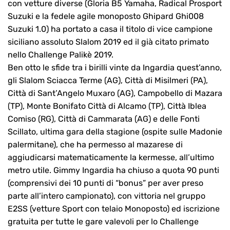
con vetture diverse (Gloria B5 Yamaha, Radical Prosport
Suzuki e la fedele agile monoposto Ghipard Ghi008
Suzuki 1.0) ha portato a casa il titolo di vice campione
siciliano assoluto Slalom 2019 ed il già citato primato
nello Challenge Palikè 2019.
Ben otto le sfide tra i birilli vinte da Ingardia quest’anno,
gli Slalom Sciacca Terme (AG), Città di Misilmeri (PA),
Città di Sant’Angelo Muxaro (AG), Campobello di Mazara
(TP), Monte Bonifato Città di Alcamo (TP), Città Iblea
Comiso (RG), Città di Cammarata (AG) e delle Fonti
Scillato, ultima gara della stagione (ospite sulle Madonie
palermitane), che ha permesso al mazarese di
aggiudicarsi matematicamente la kermesse, all’ultimo
metro utile. Gimmy Ingardia ha chiuso a quota 90 punti
(comprensivi dei 10 punti di “bonus” per aver preso
parte all’intero campionato), con vittoria nel gruppo
E2SS (vetture Sport con telaio Monoposto) ed iscrizione
gratuita per tutte le gare valevoli per lo Challenge