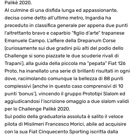
Palikè 2020.
Al culmine di una disfida lunga ed appassionante,
decisa come detto all’ultimo metro, Ingardia ha
preceduto in classifica generale per appena due punti
l’altrettanto bravo e caparbio “figlio d’arte” trapanese
Emanuele Campo. L’alfiere della Drepanum Corse
(curiosamente sui due gradini più alti del podio dello
Challenge si sono piazzate le due scuderie rivali di
Trapani), alla guida della piccola ma “pepata” Fiat 126
Proto, ha inanellato una serie di brillanti risultati in ogni
dove, racimolando comunque la bellezza di 88 punti
complessivi (anche in questo caso comprensivi di 10
punti ‘bonus’), vincendo il gruppo Prototipi Slalom ed
aggiudicandosi l’iscrizione omaggio a due slalom validi
per lo Challenge Palikè 2020.
Sul podio della graduatoria assoluta è salito il veloce
pilota di Misilmeri Francesco Morici, abile ad acquisire
con la sua Fiat Cinquecento Sporting iscritta dalla