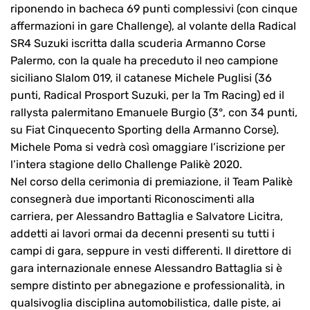
riponendo in bacheca 69 punti complessivi (con cinque
affermazioni in gare Challenge), al volante della Radical
SR4 Suzuki iscritta dalla scuderia Armanno Corse
Palermo, con la quale ha preceduto il neo campione
siciliano Slalom 019, il catanese Michele Puglisi (36
punti, Radical Prosport Suzuki, per la Tm Racing) ed il
rallysta palermitano Emanuele Burgio (3°, con 34 punti,
su Fiat Cinquecento Sporting della Armanno Corse).
Michele Poma si vedrà così omaggiare l’iscrizione per
l’intera stagione dello Challenge Palikè 2020.
Nel corso della cerimonia di premiazione, il Team Palikè
consegnerà due importanti Riconoscimenti alla
carriera, per Alessandro Battaglia e Salvatore Licitra,
addetti ai lavori ormai da decenni presenti su tutti i
campi di gara, seppure in vesti differenti. Il direttore di
gara internazionale ennese Alessandro Battaglia si è
sempre distinto per abnegazione e professionalità, in
qualsivoglia disciplina automobilistica, dalle piste, ai