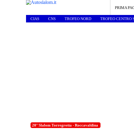
PRIMA PA
CIAS
CNS
TROFEO NORD
TROFEO CENTRO 
20° Slalom Torregrotta - Roccavaldina