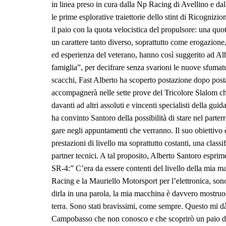
in linea preso in cura dalla Np Racing di Avellino e d
le prime esplorative traiettorie dello stint di Ricognizio
il paio con la quota velocistica del propulsore: una quo
un carattere tanto diverso, soprattutto come erogazione,
ed esperienza del veterano, hanno così suggerito ad Alb
famiglia”, per decifrare senza svarioni le nuove sfum
scacchi, Fast Alberto ha scoperto postazione dopo postaz
accompagnerà nelle sette prove del Tricolore Slalom che
davanti ad altri assoluti e vincenti specialisti della guid
ha convinto Santoro della possibilità di stare nel parter
gare negli appuntamenti che verranno. Il suo obiettivo è 
prestazioni di livello ma soprattutto costanti, una classi
partner tecnici. A tal proposito, Alberto Santoro esprime
SR-4:” C’era da essere contenti del livello della mia
Racing e la Mauriello Motorsport per l’elettronica, sono
dirla in una parola, la mia macchina è davvero mostruo
terra. Sono stati bravissimi, come sempre. Questo mi dà
Campobasso che non conosco e che scoprirò un paio d