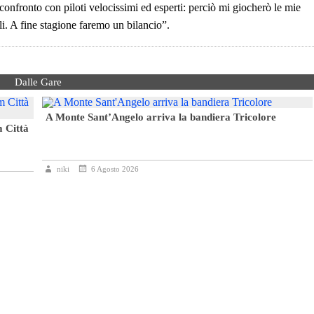
confronto con piloti velocissimi ed esperti: perciò mi giocherò le mie
lli. A fine stagione faremo un bilancio”.
Dalle Gare
A Monte Sant’Angelo arriva la bandiera Tricolore
m Città
niki
6 Agosto 2026