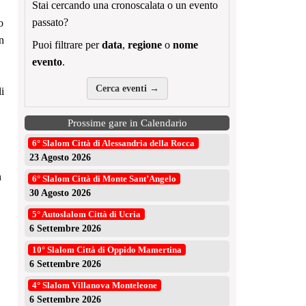
Stai cercando una cronoscalata o un evento
passato?
o
n
Puoi filtrare per
data
,
regione
o
nome
evento
.
Cerca eventi →
i
Prossime gare in Calendario
6° Slalom Città di Alessandria della Rocca
23 Agosto 2026
n
6° Slalom Città di Monte Sant’Angelo
30 Agosto 2026
5° Autoslalom Città di Ucria
6 Settembre 2026
10° Slalom Città di Oppido Mamertina
6 Settembre 2026
4° Slalom Villanova Monteleone
6 Settembre 2026