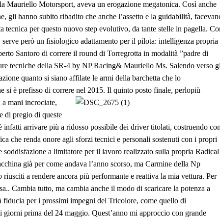
alla Mauriello Motorsport, aveva un erogazione megatonica. Così anche
ne, gli hanno subito ribadito che anche l’assetto e la guidabilità, facevan
ta tecnica per questo nuovo step evolutivo, da tante stelle in pagella. Co
 serve però un fisiologico adattamento per il pilota: intelligenza propria
erto Santoro di correre il round di Torregrotta in modalità ”padre di
ature tecniche della SR-4 by NP Racing& Mauriello Ms. Salendo verso gl
ione quanto si siano affilate le armi della barchetta che lo
 si è prefisso di correre nel 2015.
Il quinto posto finale, perlopiù
a a mani incrociate,
re di pregio di queste
infatti arrivare più a ridosso possibile dei driver titolati, costruendo co
fica che renda onore agli sforzi tecnici e personali sostenuti con i propri
 soddisfazione a limitatore per il lavoro realizzato sulla propria Radical
 macchina già per come andava l’anno scorso, ma Carmine della Np
 riusciti a rendere ancora più performante e reattiva la mia vettura. Per
sa.. Cambia tutto, ma cambia anche il modo di scaricare la potenza a
 fiducia per i prossimi impegni del Tricolore, come quello di
i giorni prima del 24 maggio. Quest’anno mi approccio con grande