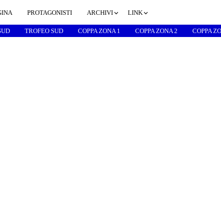
GINA
PROTAGONISTI
ARCHIVI
LINK
SUD
TROFEO SUD
COPPA ZONA 1
COPPA ZONA 2
COPPA ZO