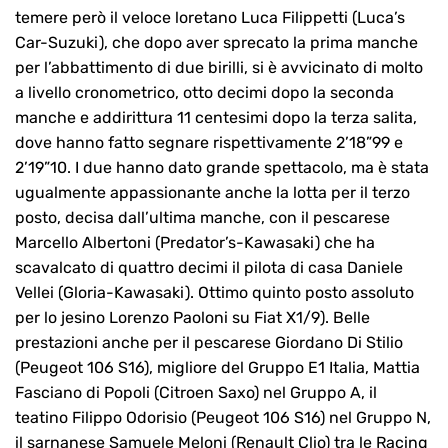
temere però il veloce loretano Luca Filippetti (Luca’s
Car-Suzuki), che dopo aver sprecato la prima manche
per l’abbattimento di due birilli, si è avvicinato di molto
a livello cronometrico, otto decimi dopo la seconda
manche e addirittura 11 centesimi dopo la terza salita,
dove hanno fatto segnare rispettivamente 2’18”99 e
2’19”10. I due hanno dato grande spettacolo, ma è stata
ugualmente appassionante anche la lotta per il terzo
posto, decisa dall’ultima manche, con il pescarese
Marcello Albertoni (Predator’s-Kawasaki) che ha
scavalcato di quattro decimi il pilota di casa Daniele
Vellei (Gloria-Kawasaki). Ottimo quinto posto assoluto
per lo jesino Lorenzo Paoloni su Fiat X1/9). Belle
prestazioni anche per il pescarese Giordano Di Stilio
(Peugeot 106 S16), migliore del Gruppo E1 Italia, Mattia
Fasciano di Popoli (Citroen Saxo) nel Gruppo A, il
teatino Filippo Odorisio (Peugeot 106 S16) nel Gruppo N,
il sarnanese Samuele Meloni (Renault Clio) tra le Racing