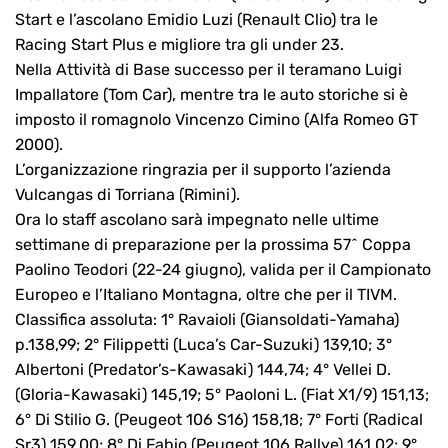
Start e l’ascolano Emidio Luzi (Renault Clio) tra le
Racing Start Plus e migliore tra gli under 23.
Nella Attività di Base successo per il teramano Luigi
Impallatore (Tom Car), mentre tra le auto storiche si è
imposto il romagnolo Vincenzo Cimino (Alfa Romeo GT
2000).
L’organizzazione ringrazia per il supporto l’azienda
Vulcangas di Torriana (Rimini).
Ora lo staff ascolano sarà impegnato nelle ultime
settimane di preparazione per la prossima 57^ Coppa
Paolino Teodori (22-24 giugno), valida per il Campionato
Europeo e l’Italiano Montagna, oltre che per il TIVM.
Classifica assoluta: 1° Ravaioli (Giansoldati-Yamaha)
p.138,99; 2° Filippetti (Luca’s Car-Suzuki) 139,10; 3°
Albertoni (Predator’s-Kawasaki) 144,74; 4° Vellei D.
(Gloria-Kawasaki) 145,19; 5° Paoloni L. (Fiat X1/9) 151,13;
6° Di Stilio G. (Peugeot 106 S16) 158,18; 7° Forti (Radical
Sr3) 159,00; 8° Di Fabio (Peugeot 106 Rallye) 161,02; 9°