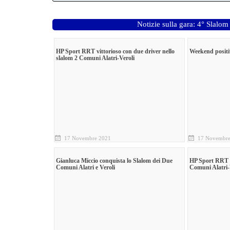
Notizie sulla gara: 4° Slalom
HP Sport RRT vittorioso con due driver nello
Weekend positi
slalom 2 Comuni Alatri-Veroli
17 Novembre 2021
17 Novembre
Gianluca Miccio conquista lo Slalom dei Due
HP Sport RRT c
Comuni Alatri e Veroli
Comuni Alatri-