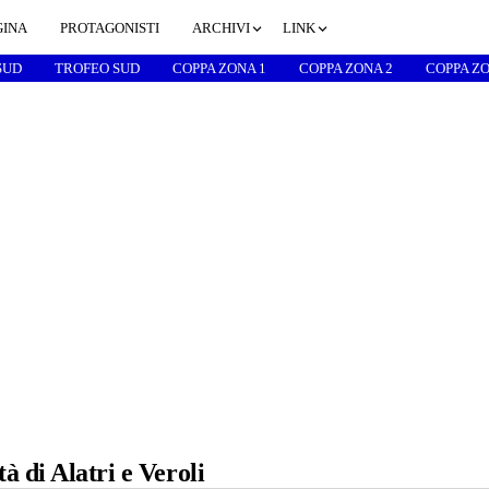
GINA
PROTAGONISTI
ARCHIVI
LINK
SUD
TROFEO SUD
COPPA ZONA 1
COPPA ZONA 2
COPPA ZO
 di Alatri e Veroli