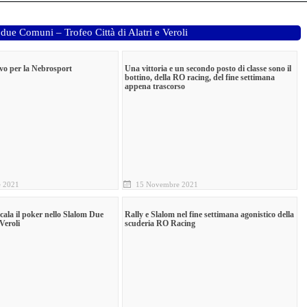
 due Comuni – Trofeo Città di Alatri e Veroli
vo per la Nebrosport
Una vittoria e un secondo posto di classe sono il
bottino, della RO racing, del fine settimana
appena trascorso
 2021
15 Novembre 2021
ala il poker nello Slalom Due
Rally e Slalom nel fine settimana agonistico della
Veroli
scuderia RO Racing