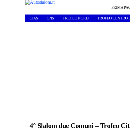
PRIMA PA
CIAS
CNS
TROFEO NORD
TROFEO CENTRO 
4° Slalom due Comuni – Trofeo Città