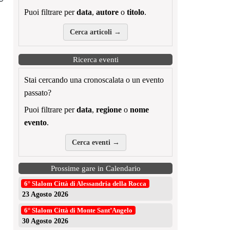
Puoi filtrare per
data
,
autore
o
titolo
.
Cerca articoli →
Ricerca eventi
Stai cercando una cronoscalata o un evento
passato?
Puoi filtrare per
data
,
regione
o
nome
evento
.
Cerca eventi →
Prossime gare in Calendario
6° Slalom Città di Alessandria della Rocca
23 Agosto 2026
6° Slalom Città di Monte Sant’Angelo
30 Agosto 2026