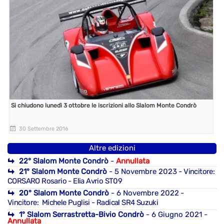
Si chiudono lunedì 3 ottobre le iscrizioni allo Slalom Monte Condrò
30 Settembre 2016
Altre edizioni
22° Slalom Monte Condrò
-
Annullata
21° Slalom Monte Condrò
- 5 Novembre 2023
- Vincitore:
CORSARO Rosario - Elia Avrio ST09
20° Slalom Monte Condrò
- 6 Novembre 2022
-
Vincitore: Michele Puglisi - Radical SR4 Suzuki
1° Slalom Serrastretta-Bivio Condrò
- 6 Giugno 2021 -
Annullata