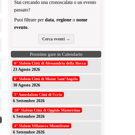
Stai cercando una cronoscalata o un evento
passato?
Puoi filtrare per
data
,
regione
o
nome
evento
.
Cerca eventi →
Prossime gare in Calendario
6° Slalom Città di Alessandria della Rocca
23 Agosto 2026
6° Slalom Città di Monte Sant’Angelo
30 Agosto 2026
5° Autoslalom Città di Ucria
6 Settembre 2026
10° Slalom Città di Oppido Mamertina
6 Settembre 2026
4° Slalom Villanova Monteleone
Lo Slalom Aci Sport torna a Ruoti per la coppa 4ª zona
6 Settembre 2026