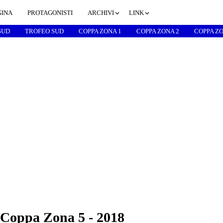
GINA
PROTAGONISTI
ARCHIVI
LINK
SUD
TROFEO SUD
COPPA ZONA 1
COPPA ZONA 2
COPPA ZO
 Coppa Zona 5 - 2018