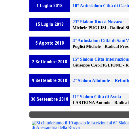
1 Luglio 2018
10° Autoslalom Città di Cas
23° Slalom Rocca Novara
15 Luglio 2018
Michele PUGLISI - Radical 
4° Autoslalom Città di Sant
5 Agosto 2018
Puglisi Michele - Radical Pro
15° Slalom Città Internazion
2 Settembre 2018
Giuseppe CASTIGLIONE - Ra
9 Settembre 2018
2° Slalom Altofonte – Rebutt
11° Slalom Città di Avola
30 Settembre 2018
LASTRINA Antonio - Radical