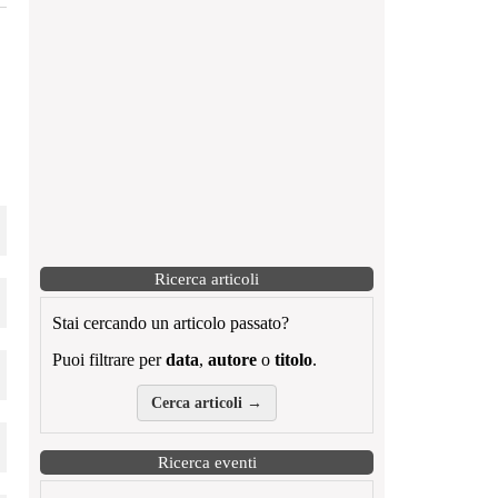
Ricerca articoli
Stai cercando un articolo passato?
Puoi filtrare per
data
,
autore
o
titolo
.
Cerca articoli →
Ricerca eventi