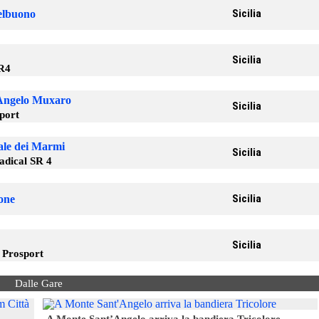
Sicilia
telbuono
Sicilia
SR4
’Angelo Muxaro
Sicilia
sport
ale dei Marmi
Sicilia
dical SR 4
Sicilia
one
Sicilia
 Prosport
Dalle Gare