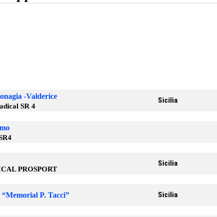
onagia -Valderice
Sicilia
dical SR 4
lmo
 SR4
Sicilia
DICAL PROSPORT
Sicilia
 “Memorial P. Tacci”