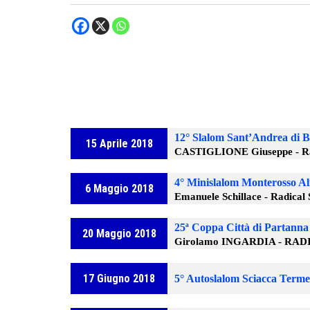
12° Slalom Sant’Andrea di B
15 Aprile 2018
CASTIGLIONE Giuseppe - Ra
4° Minislalom Monterosso A
6 Maggio 2018
Emanuele Schillace - Radical
25ª Coppa Città di Partanna
20 Maggio 2018
Girolamo INGARDIA - RA
17 Giugno 2018
5° Autoslalom Sciacca Terme