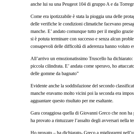
anche lui su una Peugeot 104 di gruppo A e da Torreg
Come era ipotizzabile è stata la pioggia una delle prot
delle verifiche le condizioni climatiche facevano presag
manche. E’ andato comunque tutto per il meglio grazie a
si è potuta terminare con successo e senza alcun problem
consapevoli delle difficoltà di aderenza hanno voluto ess
All’arrivo un emozionatissimo Truscello ha dichiarato: 
piccola cilindrata. E’ andata come speravo, ho attaccat
delle gomme da bagnato”
Evidente anche la soddisfazione del secondo classificato
manche eravamo molto vicini poi la seconda era impossib
agguantare questo risultato per me esaltante.
Gara coraggiosa quella di Giovanni Greco che non ha pr
ha provato a rintuzzare l’assalto degli avversari nella te
Ho provato – ha dichiarato- Greco a migliorarmi nell’ult