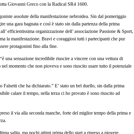
rotta Giovanni Greco con la Radical SR4 1600.
agoniste assolute della manifestazione nebroidea. Sin dal pomeriggio
ire una gara bagnata e così è stato sin dalla partenza della prima
ll’ efficientissima organizzazione dell’ associazione Passione & Sport,
a la manifestazione. Bravi e coraggiosi tutti i partecipanti che pur
ere protagonisti fino alla fine.
“è una sensazione incredibile riuscire a vincere con una vettura di
o nel momento che non pioveva e sono riuscito usare tutto il potenziale
 Falsetti che ha dichiarato.” E’ stato un bel duello, sin dalla prima
ile calare il tempo, nella terza ci ho provato è sono riuscito ad
eso il via alla seconda manche, forte del miglior tempo della prima e
rza.
ima salita, ma pochi attimi prima dello start a ripreso a piovere.