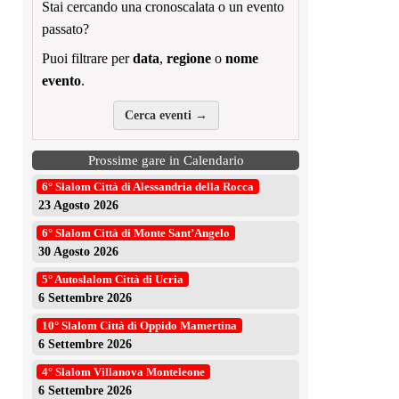
Stai cercando una cronoscalata o un evento
passato?
Puoi filtrare per
data
,
regione
o
nome
evento
.
Cerca eventi →
Prossime gare in Calendario
6° Slalom Città di Alessandria della Rocca
23 Agosto 2026
6° Slalom Città di Monte Sant’Angelo
30 Agosto 2026
5° Autoslalom Città di Ucria
6 Settembre 2026
10° Slalom Città di Oppido Mamertina
6 Settembre 2026
4° Slalom Villanova Monteleone
6 Settembre 2026