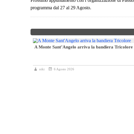
Prossimo appuntamento con l’organizzazione di Passio
programma dal 27 al 29 Agosto.
A Monte Sant’Angelo arriva la bandiera Tricolore
6° Slalom Città
niki
6 Agosto 2026