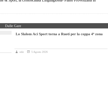
ne & Sport, la cronoscalata Linguaglossa- Piano Provenzana in
Dalle Gare
Lo Slalom Aci Sport torna a Ruoti per la coppa 4ª zona
niki
5 Agosto 2026