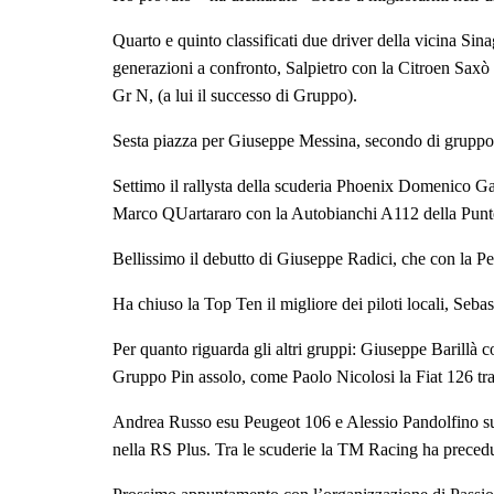
Quarto e quinto classificati due driver della vicina Sin
generazioni a confronto, Salpietro con la Citroen Sax
Gr N, (a lui il successo di Gruppo).
Sesta piazza per Giuseppe Messina, secondo di gruppo 
Settimo il rallysta della scuderia Phoenix Domenico 
Marco QUartararo con la Autobianchi A112 della Punt
Bellissimo il debutto di Giuseppe Radici, che con la P
Ha chiuso la Top Ten il migliore dei piloti locali, S
Per quanto riguarda gli altri gruppi: Giuseppe Barillà c
Gruppo Pin assolo, come Paolo Nicolosi la Fiat 126 tra 
Andrea Russo esu Peugeot 106 e Alessio Pandolfino su P
nella RS Plus. Tra le scuderie la TM Racing ha preced