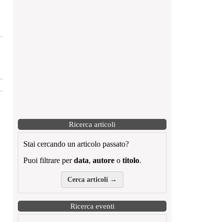
Ricerca articoli
Stai cercando un articolo passato?
Puoi filtrare per
data
,
autore
o
titolo
.
Cerca articoli →
Ricerca eventi