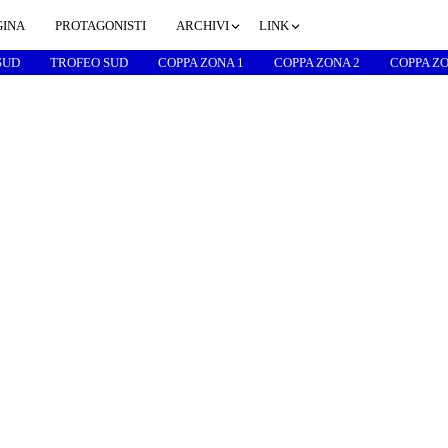
GINA
PROTAGONISTI
ARCHIVI
LINK
SUD
TROFEO SUD
COPPA ZONA 1
COPPA ZONA 2
COPPA ZO