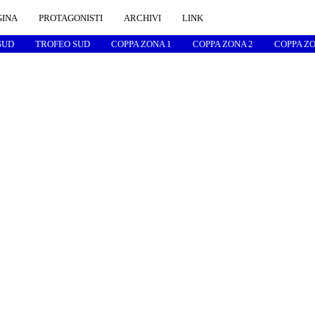
GINA
PROTAGONISTI
ARCHIVI
LINK
SUD
TROFEO SUD
COPPA ZONA 1
COPPA ZONA 2
COPPA ZO