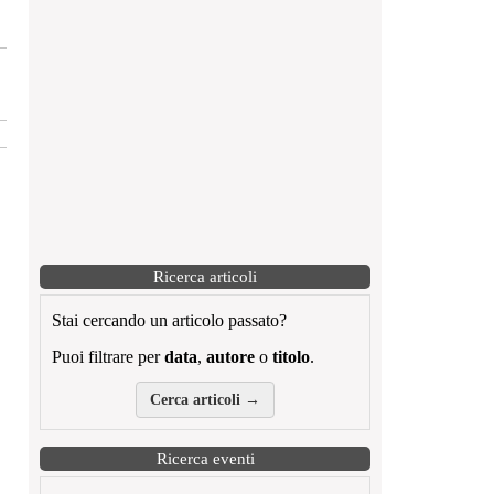
Ricerca articoli
Stai cercando un articolo passato?
Puoi filtrare per
data
,
autore
o
titolo
.
Cerca articoli →
Ricerca eventi