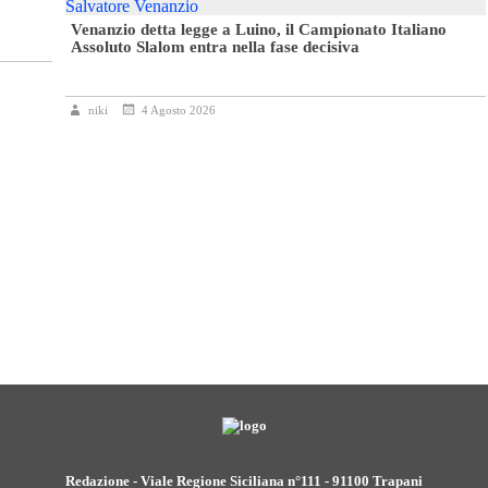
Venanzio detta legge a Luino, il Campionato Italiano
Assoluto Slalom entra nella fase decisiva
niki
4 Agosto 2026
Redazione - Viale Regione Siciliana n°111 - 91100 Trapani