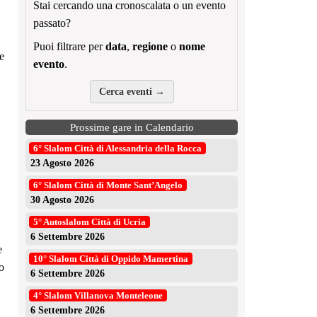
Stai cercando una cronoscalata o un evento
passato?
Puoi filtrare per
data
,
regione
o
nome
e
evento
.
Cerca eventi →
Prossime gare in Calendario
6° Slalom Città di Alessandria della Rocca
23 Agosto 2026
6° Slalom Città di Monte Sant’Angelo
30 Agosto 2026
5° Autoslalom Città di Ucria
6 Settembre 2026
e
10° Slalom Città di Oppido Mamertina
o
6 Settembre 2026
4° Slalom Villanova Monteleone
6 Settembre 2026