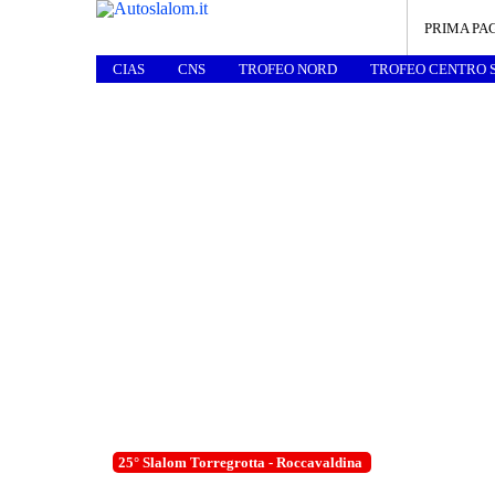
PRIMA PA
CIAS
CNS
TROFEO NORD
TROFEO CENTRO 
25° Slalom Torregrotta - Roccavaldina