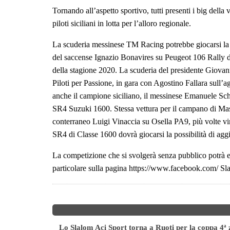
Tornando all’aspetto sportivo, tutti presenti i big dell
piloti siciliani in lotta per l’alloro regionale.
La scuderia messinese TM Racing potrebbe giocarsi la v
del saccense Ignazio Bonavires su Peugeot 106 Rally d
della stagione 2020. La scuderia del presidente Giovanni
Piloti per Passione, in gara con Agostino Fallara sull’a
anche il campione siciliano, il messinese Emanuele Sch
SR4 Suzuki 1600. Stessa vettura per il campano di Mass
conterraneo Luigi Vinaccia su Osella PA9, più volte vi
SR4 di Classe 1600 dovrà giocarsi la possibilità di aggi
La competizione che si svolgerà senza pubblico potrà es
particolare sulla pagina https://www.facebook.com/ Slal
Lo Slalom Aci Sport torna a Ruoti per la coppa 4ª