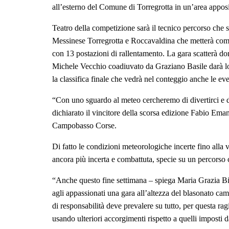
all’esterno del Comune di Torregrotta in un’area apposit
Teatro della competizione sarà il tecnico percorso che 
Messinese Torregrotta e Roccavaldina che metterà come se
con 13 postazioni di rallentamento. La gara scatterà do
Michele Vecchio coadiuvato da Graziano Basile darà lo St
la classifica finale che vedrà nel conteggio anche le eve
“Con uno sguardo al meteo cercheremo di divertirci e d
dichiarato il vincitore della scorsa edizione Fabio Em
Campobasso Corse.
Di fatto le condizioni meteorologiche incerte fino alla
ancora più incerta e combattuta, specie su un percorso
“Anche questo fine settimana – spiega Maria Grazia Bi
agli appassionati una gara all’altezza del blasonato camp
di responsabilità deve prevalere su tutto, per questa r
usando ulteriori accorgimenti rispetto a quelli imposti da