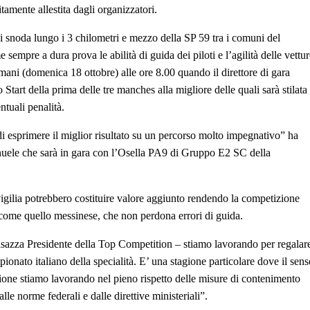
amente allestita dagli organizzatori.
si snoda lungo i 3 chilometri e mezzo della SP 59 tra i comuni del
mpre a dura prova le abilità di guida dei piloti e l’agilità delle vettur
mani (domenica 18 ottobre) alle ore 8.00 quando il direttore di gara
art della prima delle tre manches alla migliore delle quali sarà stilata
ntuali penalità.
i esprimere il miglior risultato su un percorso molto impegnativo” ha
anuele che sarà in gara con l’Osella PA9 di Gruppo E2 SC della
 vigilia potrebbero costituire valore aggiunto rendendo la competizione
 come quello messinese, che non perdona errori di guida.
sazza Presidente della Top Competition – stiamo lavorando per regalar
ionato italiano della specialità. E’ una stagione particolare dove il sens
agione stiamo lavorando nel pieno rispetto delle misure di contenimento
lle norme federali e dalle direttive ministeriali”.