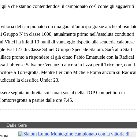
a vigilia che stanno contendendosi il campionato così come gli agguerriti
ittoria del campionato con una gara d’anticipo grazie anche al risultat
i Gruppo N in classe 1600, attualmente primo nell’assoluta conduttori
 Vinci ha infatti 19 punti di vantaggio rispetto alla scuderia calabrese
gile Fiat 127 di Classe S4 nel Gruppo Speciale Slalom. Sarà allo Start
illace pronto a rispondere al già citato Fabio Emanuele con la Radical
a Lubrense Salvatore Venanzio ancora in lizza per il Tricolore, con il
ncitore a Torregrotta. Mentre l’ericino Michele Poma ancora su Radical
udicarsi la classifica Under 23.
sere seguita in diretta sui canali social della TOP Competition in
omtorregrotta a partire dalle ore 7.45.
Dalle Gare
 zona