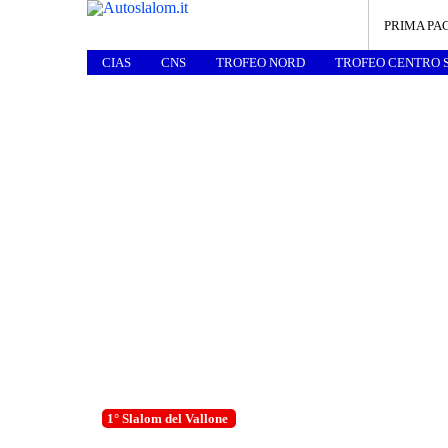
PRIMA PA
CIAS
CNS
TROFEO NORD
TROFEO CENTRO 
1° Slalom del Vallone