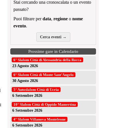
Stai cercando una cronoscalata o un evento
passato?
Puoi filtrare per
data
,
regione
o
nome
evento
.
Cerca eventi →
Prossime gare in Calendario
6° Slalom Città di Alessandria della Rocca
23 Agosto 2026
6° Slalom Città di Monte Sant’Angelo
30 Agosto 2026
5° Autoslalom Città di Ucria
l
6 Settembre 2026
i
10° Slalom Città di Oppido Mamertina
6 Settembre 2026
4° Slalom Villanova Monteleone
6 Settembre 2026