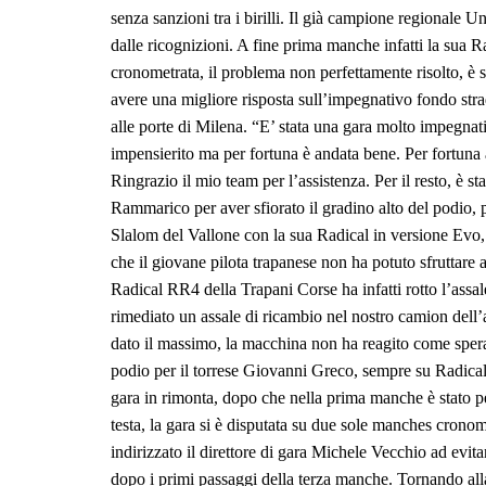
senza sanzioni tra i birilli. Il già campione regionale 
dalle ricognizioni. A fine prima manche infatti la sua Rad
cronometrata, il problema non perfettamente risolto, è s
avere una migliore risposta sull’impegnativo fondo str
alle porte di Milena. “E’ stata una gara molto impegna
impensierito ma per fortuna è andata bene. Per fortuna 
Ringrazio il mio team per l’assistenza. Per il resto, è s
Rammarico per aver sfiorato il gradino alto del podio, p
Slalom del Vallone con la sua Radical in versione Evo, 
che il giovane pilota trapanese non ha potuto sfruttare a
Radical RR4 della Trapani Corse ha infatti rotto l’assa
rimediato un assale di ricambio nel nostro camion dell
dato il massimo, la macchina non ha reagito come sperav
podio per il torrese Giovanni Greco, sempre su Radical
gara in rimonta, dopo che nella prima manche è stato pen
testa, la gara si è disputata su due sole manches cronom
indirizzato il direttore di gara Michele Vecchio ad evi
dopo i primi passaggi della terza manche. Tornando alla c