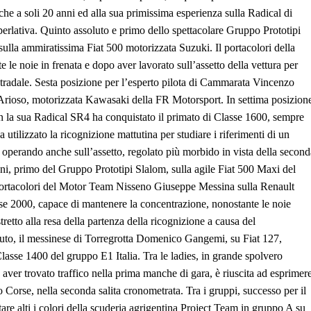
 che a soli 20 anni ed alla sua primissima esperienza sulla Radical di
erlativa. Quinto assoluto e primo dello spettacolare Gruppo Prototipi
sulla ammiratissima Fiat 500 motorizzata Suzuki. Il portacolori della
 le noie in frenata e dopo aver lavorato sull’assetto della vettura per
stradale. Sesta posizione per l’esperto pilota di Cammarata Vincenzo
 Arioso, motorizzata Kawasaki della FR Motorsport. In settima posizion
n la sua Radical SR4 ha conquistato il primato di Classe 1600, sempre
utilizzato la ricognizione mattutina per studiare i riferimenti di un
 operando anche sull’assetto, regolato più morbido in vista della second
i, primo del Gruppo Prototipi Slalom, sulla agile Fiat 500 Maxi del
 portacolori del Motor Team Nisseno Giuseppe Messina sulla Renault
sse 2000, capace di mantenere la concentrazione, nonostante le noie
stretto alla resa della partenza della ricognizione a causa del
uto, il messinese di Torregrotta Domenico Gangemi, su Fiat 127,
lasse 1400 del gruppo E1 Italia. Tra le ladies, in grande spolvero
aver trovato traffico nella prima manche di gara, è riuscita ad esprimer
 Corse, nella seconda salita cronometrata. Tra i gruppi, successo per il
are alti i colori della scuderia agrigentina Project Team in gruppo A su