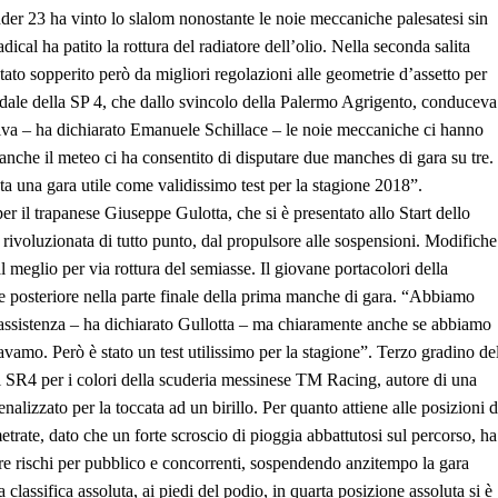
Under 23 ha vinto lo slalom nonostante le noie meccaniche palesatesi sin
ical ha patito la rottura del radiatore dell’olio. Nella seconda salita
tato sopperito però da migliori regolazioni alle geometrie d’assetto per
adale della SP 4, che dallo svincolo della Palermo Agrigento, conduceva
tiva – ha dichiarato Emanuele Schillace – le noie meccaniche ci hanno
anche il meteo ci ha consentito di disputare due manches di gara su tre.
tata una gara utile come validissimo test per la stagione 2018”.
er il trapanese Giuseppe Gulotta, che si è presentato allo Start dello
rivoluzionata di tutto punto, dal propulsore alle sospensioni. Modifiche
l meglio per via rottura del semiasse. Il giovane portacolori della
le posteriore nella parte finale della prima manche di gara. “Abbiamo
’assistenza – ha dichiarato Gullotta – ma chiaramente anche se abbiamo
amo. Però è stato un test utilissimo per la stagione”. Terzo gradino de
 SR4 per i colori della scuderia messinese TM Racing, autore di una
alizzato per la toccata ad un birillo. Per quanto attiene alle posizioni d
etrate, dato che un forte scroscio di pioggia abbattutosi sul percorso, ha
tare rischi per pubblico e concorrenti, sospendendo anzitempo la gara
lassifica assoluta, ai piedi del podio, in quarta posizione assoluta si è