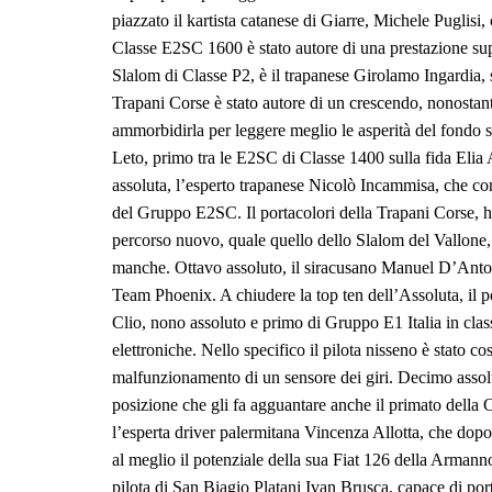
piazzato il kartista catanese di Giarre, Michele Puglisi,
Classe E2SC 1600 è stato autore di una prestazione sup
Slalom di Classe P2, è il trapanese Girolamo Ingardia, 
Trapani Corse è stato autore di un crescendo, nonostante
ammorbidirla per leggere meglio le asperità del fondo 
Leto, primo tra le E2SC di Classe 1400 sulla fida Elia
assoluta, l’esperto trapanese Nicolò Incammisa, che co
del Gruppo E2SC. Il portacolori della Trapani Corse, ha 
percorso nuovo, quale quello dello Slalom del Vallone,
manche. Ottavo assoluto, il siracusano Manuel D’Anton
Team Phoenix. A chiudere la top ten dell’Assoluta, il
Clio, nono assoluto e primo di Gruppo E1 Italia in cla
elettroniche. Nello specifico il pilota nisseno è stato co
malfunzionamento di un sensore dei giri. Decimo assol
posizione che gli fa agguantare anche il primato della C
l’esperta driver palermitana Vincenza Allotta, che dopo 
al meglio il potenziale della sua Fiat 126 della Armanno
pilota di San Biagio Platani Ivan Brusca, capace di port