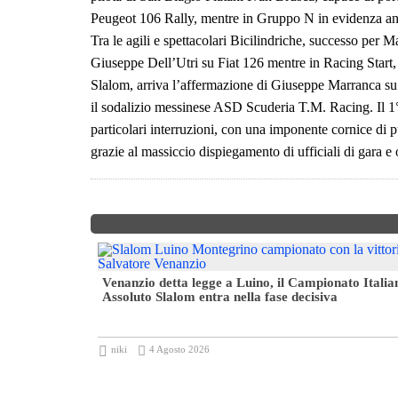
Peugeot 106 Rally, mentre in Gruppo N in evidenza anc
Tra le agili e spettacolari Bicilindriche, successo pe
Giuseppe Dell’Utri su Fiat 126 mentre in Racing Start,
Slalom, arriva l’affermazione di Giuseppe Marranca su O
il sodalizio messinese ASD Scuderia T.M. Racing. Il 1°
particolari interruzioni, con una imponente cornice di p
grazie al massiccio dispiegamento di ufficiali di gara e 
oppa 4ª zona
Venanzio detta legge a Luino, il Campionato Italia
Assoluto Slalom entra nella fase decisiva
niki
4 Agosto 2026