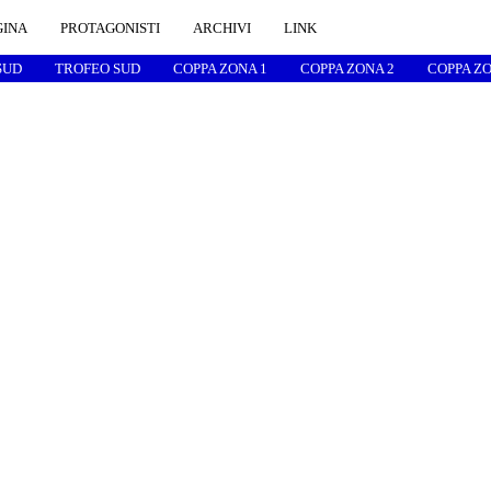
GINA
PROTAGONISTI
ARCHIVI
LINK
SUD
TROFEO SUD
COPPA ZONA 1
COPPA ZONA 2
COPPA ZO