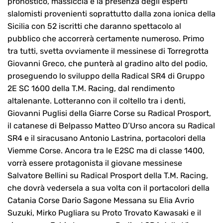
pronostico, massiccia è la presenza degli esperti
slalomisti provenienti soprattutto dalla zona ionica della
Sicilia con 52 iscritti che daranno spettacolo al
pubblico che accorrerà certamente numeroso. Primo
tra tutti, svetta ovviamente il messinese di Torregrotta
Giovanni Greco, che punterà al gradino alto del podio,
proseguendo lo sviluppo della Radical SR4 di Gruppo
2E SC 1600 della T.M. Racing, dal rendimento
altalenante. Lotteranno con il coltello tra i denti,
Giovanni Puglisi della Giarre Corse su Radical Prosport,
il catanese di Belpasso Matteo D’Urso ancora su Radical
SR4 e il siracusano Antonio Lastrina, portacolori della
Viemme Corse. Ancora tra le E2SC ma di classe 1400,
vorrà essere protagonista il giovane messinese
Salvatore Bellini su Radical Prosport della T.M. Racing,
che dovrà vedersela a sua volta con il portacolori della
Catania Corse Dario Sagone Messana su Elia Avrio
Suzuki, Mirko Pugliara su Proto Trovato Kawasaki e il