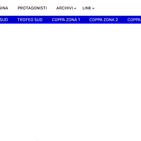
GINA
PROTAGONISTI
ARCHIVI
LINK
 SUD
TROFEO SUD
COPPA ZONA 1
COPPA ZONA 2
COPPA