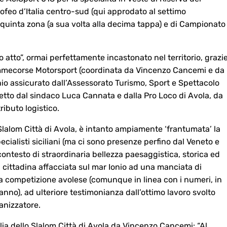
ofeo d’Italia centro-sud (qui approdato al settimo
uinta zona (a sua volta alla decima tappa) e di Campionato
 atto”, ormai perfettamente incastonato nel territorio, grazi
mmecorse Motorsport (coordinata da Vincenzo Cancemi e da
nio assicurato dall’Assessorato Turismo, Sport e Spettacolo
retto dal sindaco Luca Cannata e dalla Pro Loco di Avola, da
ributo logistico.
1° Slalom Città di Avola, è intanto ampiamente ‘frantumata’ la
ecialisti siciliani (ma ci sono presenze perfino dal Veneto e
contesto di straordinaria bellezza paesaggistica, storica ed
a cittadina affacciata sul mar Ionio ad una manciata di
la competizione avolese (comunque in linea con i numeri, in
o anno), ad ulteriore testimonianza dall’ottimo lavoro svolto
anizzatore.
ilia dello Slalom Città di Avola da Vincenzo Cancemi: “Al