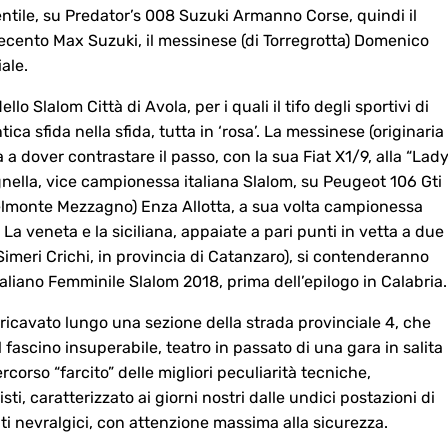
entile, su Predator’s 008 Suzuki Armanno Corse, quindi il
ecento Max Suzuki, il messinese (di Torregrotta) Domenico
ale.
llo Slalom Città di Avola, per i quali il tifo degli sportivi di
ica sfida nella sfida, tutta in ‘rosa’. La messinese (originaria
à a dover contrastare il passo, con la sua Fiat X1/9, alla “Lad
nella, vice campionessa italiana Slalom, su Peugeot 106 Gti
 Belmonte Mezzagno) Enza Allotta, a sua volta campionessa
 La veneta e la siciliana, appaiate a pari punti in vetta a due
Simeri Crichi, in provincia di Catanzaro), si contenderanno
aliano Femminile Slalom 2018, prima dell’epilogo in Calabria.
, ricavato lungo una sezione della strada provinciale 4, che
 fascino insuperabile, teatro in passato di una gara in salita
orso “farcito” delle migliori peculiarità tecniche,
sti, caratterizzato ai giorni nostri dalle undici postazioni di
unti nevralgici, con attenzione massima alla sicurezza.