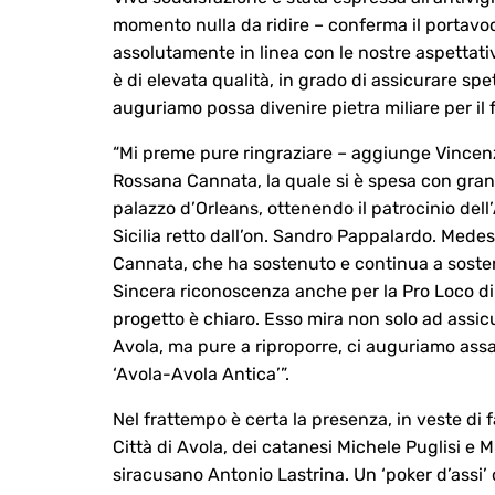
momento nulla da ridire – conferma il portavo
assolutamente in linea con le nostre aspettativ
è di elevata qualità, in grado di assicurare spe
auguriamo possa divenire pietra miliare per il f
“Mi preme pure ringraziare – aggiunge Vincen
Rossana Cannata, la quale si è spesa con grand
palazzo d’Orleans, ottenendo il patrocinio del
Sicilia retto dall’on. Sandro Pappalardo. Mede
Cannata, che ha sostenuto e continua a soste
Sincera riconoscenza anche per la Pro Loco di 
progetto è chiaro. Esso mira non solo ad assicu
Avola, ma pure a riproporre, ci auguriamo ass
‘Avola-Avola Antica’”.
Nel frattempo è certa la presenza, in veste di f
Città di Avola, dei catanesi Michele Puglisi e
siracusano Antonio Lastrina. Un ‘poker d’assi’ 