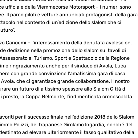
ce ufficiale della Viemmecorse Motorsport – i numeri sono
e. Il parco piloti e vetture annunciati protagonisti della gara
ttacolo nel contesto di un’edizione dello slalom che ci
uturo”.
zo Cancemi – l’interessamento della deputata avolese on.
e dedizione nella promozione dello slalom sui tavoli di
l’Assessorato al Turismo, Sport e Spettacolo della Regione
simo ringraziamento anche per il sindaco di Avola, Luca
nere con grande convinzione l’amatissima gara di casa.
Avola, che ci garantisce grande collaborazione. Il nostro
rare un futuro di altissimo spessore allo Slalom Città di
ai presto, la Coppa Belmonte, l’indimenticata cronoscalata
avoriti per il successo finale nell’edizione 2018 dello Slalom
 Mimmo Polizzi, del trapanese Girolamo Ingardia, nonché del
destinato ad elevare ulteriormente il tasso qualitativo della