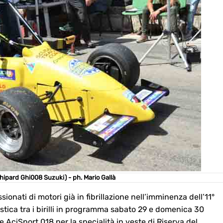
hipard Ghi008 Suzuki) - ph. Mario Gallà
onati di motori già in fibrillazione nell’imminenza dell’11°
stica tra i birilli in programma sabato 29 e domenica 30
e AciSport 018 per la specialità in veste di Riserva del