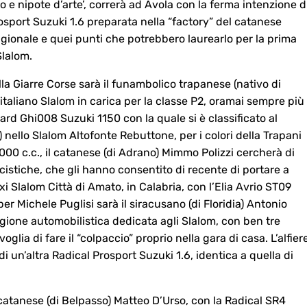
io e nipote d’arte’, correrà ad Avola con la ferma intenzione d
osport Suzuki 1.6 preparata nella “factory” del catanese
gionale e quei punti che potrebbero laurearlo per la prima
Slalom.
lla Giarre Corse sarà il funambolico trapanese (nativo di
italiano Slalom in carica per la classe P2, oramai sempre più
ard Ghi008 Suzuki 1150 con la quale si è classificato al
) nello Slalom Altofonte Rebuttone, per i colori della Trapani
000 c.c., il catanese (di Adrano) Mimmo Polizzi cercherà di
ocistiche, che gli hanno consentito di recente di portare a
 Slalom Città di Amato, in Calabria, con l’Elia Avrio ST09
per Michele Puglisi sarà il siracusano (di Floridia) Antonio
tagione automobilistica dedicata agli Slalom, con ben tre
glia di fare il “colpaccio” proprio nella gara di casa. L’alfier
 un’altra Radical Prosport Suzuki 1.6, identica a quella di
ltro catanese (di Belpasso) Matteo D’Urso, con la Radical SR4