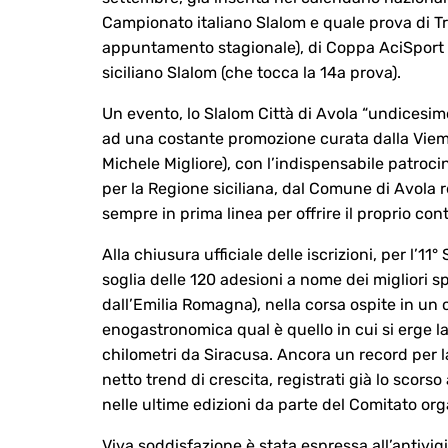
Campionato italiano Slalom e quale prova di Tr
appuntamento stagionale), di Coppa AciSport q
siciliano Slalom (che tocca la 14a prova).
Un evento, lo Slalom Città di Avola “undicesimo
ad una costante promozione curata dalla Vie
Michele Migliore), con l’indispensabile patroci
per la Regione siciliana, dal Comune di Avola 
sempre in prima linea per offrire il proprio cont
Alla chiusura ufficiale delle iscrizioni, per l’1
soglia delle 120 adesioni a nome dei migliori sp
dall’Emilia Romagna), nella corsa ospite in un 
enogastronomica qual è quello in cui si erge l
chilometri da Siracusa. Ancora un record per 
netto trend di crescita, registrati già lo scors
nelle ultime edizioni da parte del Comitato org
Viva soddisfazione è stata espressa all’antivig