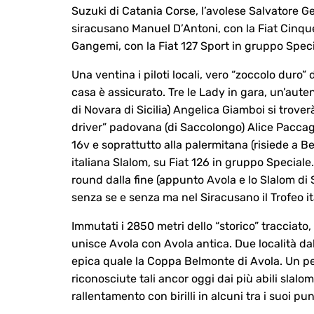
Suzuki di Catania Corse, l’avolese Salvatore G
siracusano Manuel D’Antoni, con la Fiat Cinqu
Gangemi, con la Fiat 127 Sport in gruppo Speci
Una ventina i piloti locali, vero “zoccolo duro” de
casa è assicurato. Tre le Lady in gara, un’autent
di Novara di Sicilia) Angelica Giamboi si trover
driver” padovana (di Saccolongo) Alice Paccag
16v e soprattutto alla palermitana (risiede a
italiana Slalom, su Fiat 126 in gruppo Speciale.
round dalla fine (appunto Avola e lo Slalom di 
senza se e senza ma nel Siracusano il Trofeo it
Immutati i 2850 metri dello “storico” tracciato
unisce Avola con Avola antica. Due località dal
epica quale la Coppa Belmonte di Avola. Un perc
riconosciute tali ancor oggi dai più abili slalomi
rallentamento con birilli in alcuni tra i suoi p