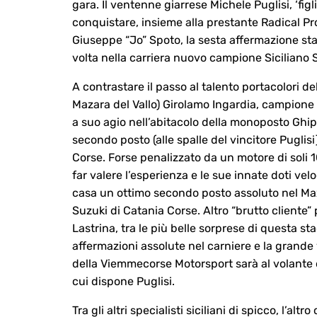
gara. Il ventenne giarrese Michele Puglisi, ‘figl
conquistare, insieme alla prestante Radical Pr
Giuseppe “Jo” Spoto, la sesta affermazione sta
volta nella carriera nuovo campione Siciliano 
A contrastare il passo al talento portacolori de
Mazara del Vallo) Girolamo Ingardia, campione 
a suo agio nell’abitacolo della monoposto Ghip
secondo posto (alle spalle del vincitore Puglisi
Corse. Forse penalizzato da un motore di soli 1
far valere l’esperienza e le sue innate doti vel
casa un ottimo secondo posto assoluto nel Maxi
Suzuki di Catania Corse. Altro “brutto cliente” 
Lastrina, tra le più belle sorprese di questa s
affermazioni assolute nel carniere e la grande vo
della Viemmecorse Motorsport sarà al volante di
cui dispone Puglisi.
Tra gli altri specialisti siciliani di spicco, l’a